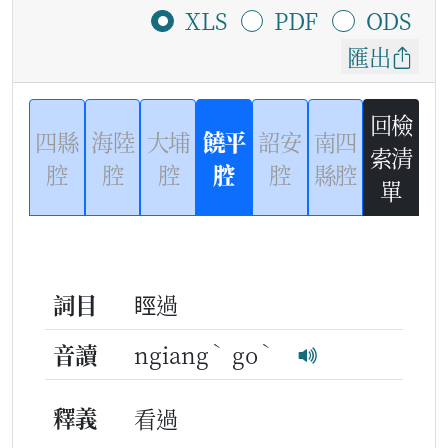
XLS
PDF
ODS
匯出
回檢
四縣
海陸
大埔
饒平
詔安
南四
索清
腔
腔
腔
腔
腔
縣腔
單
詞目
䀴過
ˋ
ˋ
音讀
ngiang
go
釋義
看過