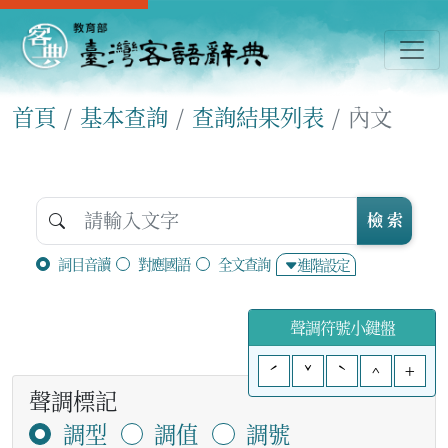
首頁
基本查詢
查詢結果列表
內文
檢 索
詞目音讀
對應國語
全文查詢
進階設定
聲調符號小鍵盤
ˊ
ˇ
ˋ
^
+
聲調標記
調型
調值
調號