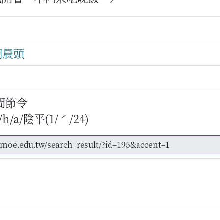
朝晨頭
間節令
/a/陰平(1/ˊ/24)