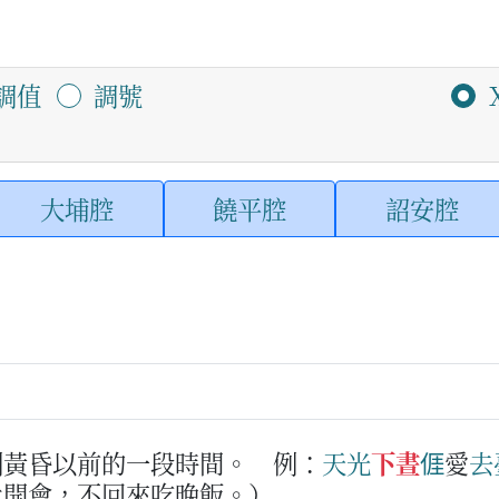
調值
調號
大埔腔
饒平腔
詔安腔
到黃昏以前的一段時間。
例：
天光
下晝
𠊎
愛
去
北開會，不回來吃晚飯。）