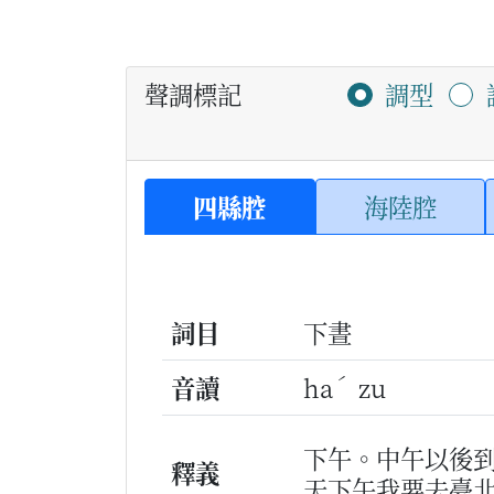
聲調標記
調型
四縣腔
海陸腔
詞目
下晝
ˊ
音讀
ha
zu
下午。中午以後
釋義
天下午我要去臺