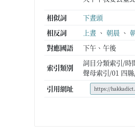
相似詞
下晝頭
相反詞
上晝
、
朝晨
、
對應國語
下午、午後
詞目分類索引/時
索引類別
聲母索引/01 四縣/h
引用網址