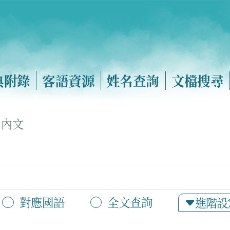
典附錄
客語資源
姓名查詢
文檔搜尋
內文
對應國語
全文查詢
進階設