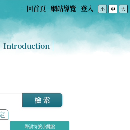
回首頁
網站導覽
登入
:::
小
中
大
Introduction
檢 索
定
聲調符號小鍵盤