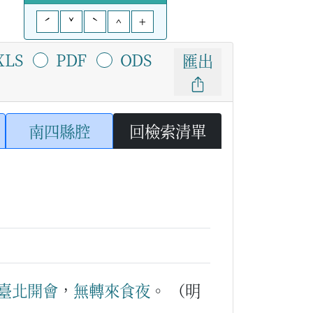
ˊ
ˇ
ˋ
^
+
XLS
PDF
ODS
匯出
南四縣腔
回檢索清單
臺
北
開會
，
無轉
來
食夜
。
（明