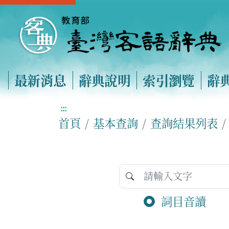
最新消息
辭典說明
索引瀏覽
辭
:::
首頁
基本查詢
查詢結果列表
詞目音讀