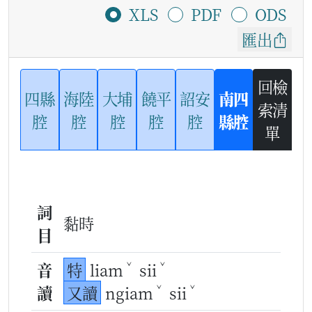
XLS
PDF
ODS
匯出
回檢
四縣
海陸
大埔
饒平
詔安
南四
索清
腔
腔
腔
腔
腔
縣腔
單
詞
黏時
目
ˇ
ˇ
音
特
liam
sii
ˇ
ˇ
讀
又讀
ngiam
sii