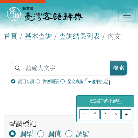
首頁
基本查詢
查詢結果列表
內文
檢 索
詞目音讀
對應國語
全文查詢
進階設定
聲調符號小鍵盤
ˊ
ˇ
ˋ
^
+
聲調標記
調型
調值
調號