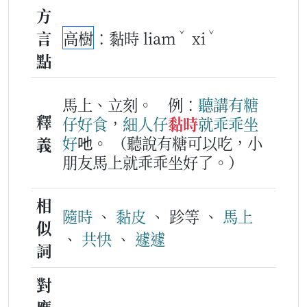
方
ˇ
ˇ
言
高樹
：黏時 liam
xi
點
馬上、立刻。
例：
聽講
有
糖
釋
仔
好
食
，
細人仔
黏時
就
乖乖
坐
好
吔。
（聽說有糖可以吃，小
義
朋友馬上就乖乖坐好了。）
相
隨時
、
黏皮
、 跈等 、
馬上
似
、
共快
、
遽遽
詞
對