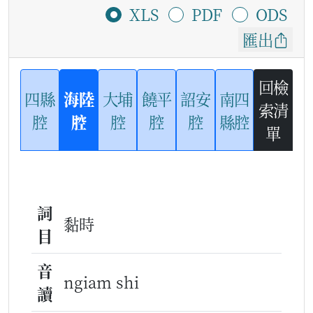
XLS
PDF
ODS
匯出
回檢
四縣
海陸
大埔
饒平
詔安
南四
索清
腔
腔
腔
腔
腔
縣腔
單
詞
黏時
目
音
ngiam shi
讀