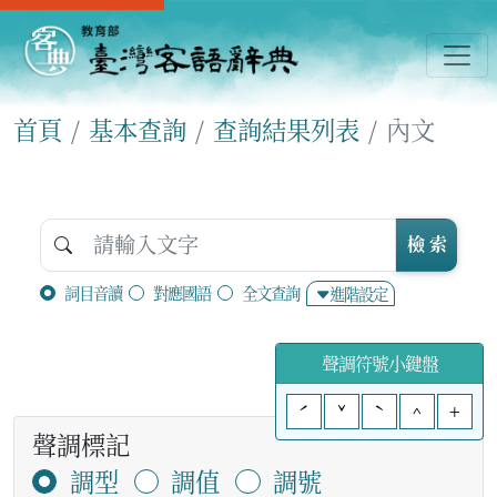
首頁
基本查詢
查詢結果列表
內文
檢 索
詞目音讀
對應國語
全文查詢
進階設定
聲調符號小鍵盤
ˊ
ˇ
ˋ
^
+
聲調標記
調型
調值
調號