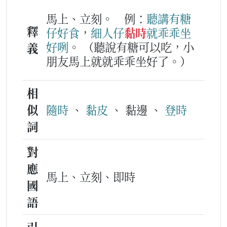
馬上、立刻。
例：
聽講
有
糖
釋
仔
好
食
，
細人仔
黏時
就
乖乖
坐
好
咧
。
（聽說有糖可以吃，小
義
朋友馬上就就乖乖坐好了。）
相
似
隨時
、
黏皮
、 黏邊 、
登時
詞
對
應
馬上、立刻、即時
國
語