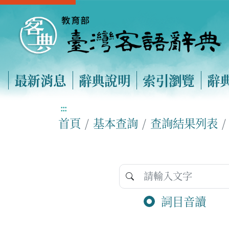
最新消息
辭典說明
索引瀏覽
辭
:::
首頁
基本查詢
查詢結果列表
詞目音讀