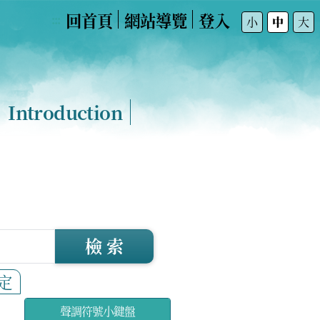
回首頁
網站導覽
登入
:::
小
中
大
Introduction
檢 索
定
聲調符號小鍵盤