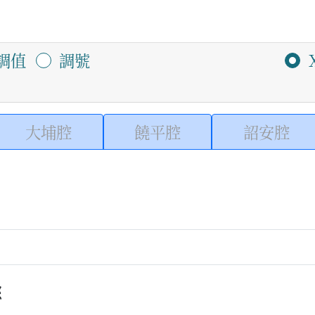
調值
調號
大埔腔
饒平腔
詔安腔
怒