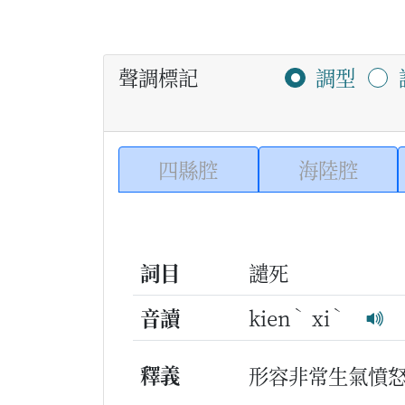
聲調標記
調型
四縣腔
海陸腔
詞目
譴死
ˋ
ˋ
音讀
kien
xi
釋義
形容非常生氣憤