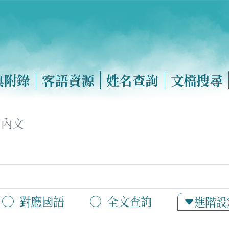
典附錄
客語資源
姓名查詢
文檔搜尋
內文
對應國語
全文查詢
進階設