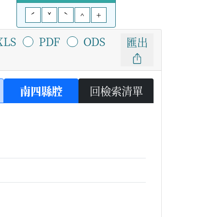
ˊ
ˇ
ˋ
^
+
XLS
PDF
ODS
匯出
南四縣腔
回檢索清單