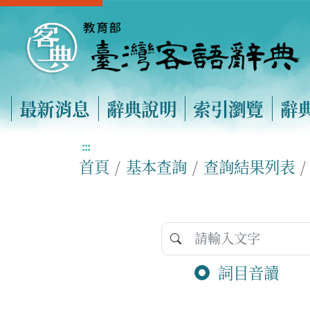
最新消息
辭典說明
索引瀏覽
辭
:::
首頁
基本查詢
查詢結果列表
詞目音讀