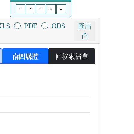
ˊ
ˇ
ˋ
^
+
XLS
PDF
ODS
匯出
南四縣腔
回檢索清單