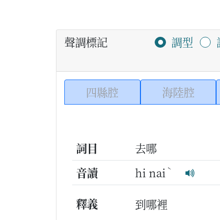
聲調標記
調型
四縣腔
海陸腔
詞目
去哪
ˋ
音讀
hi nai
釋義
到哪裡