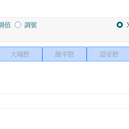
調值
調號
大埔腔
饒平腔
詔安腔