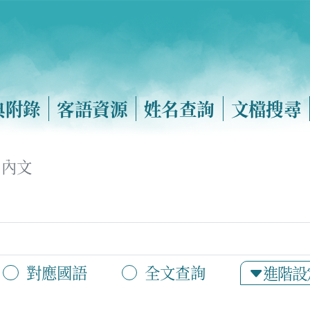
典附錄
客語資源
姓名查詢
文檔搜尋
內文
對應國語
全文查詢
進階設