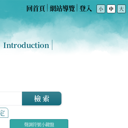
回首頁
網站導覽
登入
:::
小
中
大
Introduction
檢 索
定
聲調符號小鍵盤