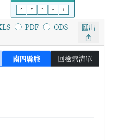
ˊ
ˇ
ˋ
^
+
XLS
PDF
ODS
匯出
南四縣腔
回檢索清單