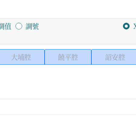
調值
調號
大埔腔
饒平腔
詔安腔