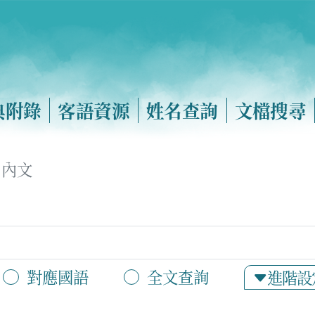
典附錄
客語資源
姓名查詢
文檔搜尋
內文
對應國語
全文查詢
進階設