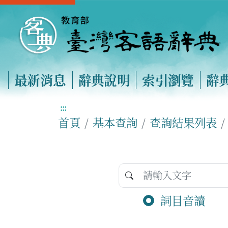
最新消息
辭典說明
索引瀏覽
辭
:::
首頁
基本查詢
查詢結果列表
詞目音讀