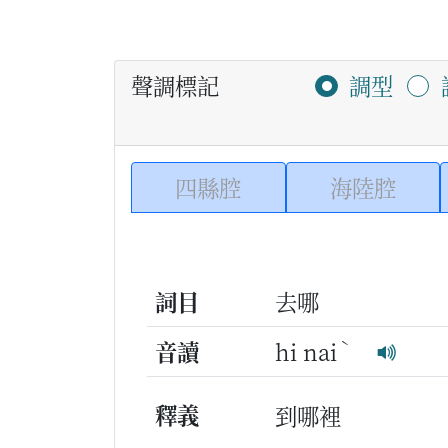
聲調標記
調型
四縣腔
海陸腔
詞目
去哪
ˋ
音讀
hi nai
釋義
到哪裡