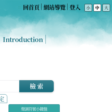
回首頁
網站導覽
登入
:::
小
中
大
Introduction
檢 索
定
聲調符號小鍵盤