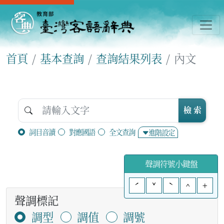
首頁
基本查詢
查詢結果列表
內文
檢 索
詞目音讀
對應國語
全文查詢
進階設定
聲調符號小鍵盤
ˊ
ˇ
ˋ
^
+
聲調標記
調型
調值
調號