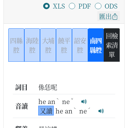
XLS
PDF
ODS
匯出
回檢
四縣
海陸
大埔
饒平
詔安
南四
索清
腔
腔
腔
腔
腔
縣腔
單
詞目
係恁呢
ˋ
ˇ
he an
ne
音讀
ˋ
ˊ
又讀
he an
ne