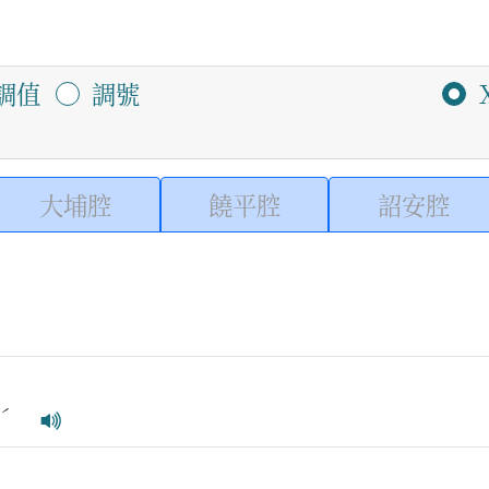
調值
調號
大埔腔
饒平腔
詔安腔
ˊ