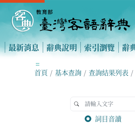
最新消息
辭典說明
索引瀏覽
辭
:::
首頁
基本查詢
查詢結果列表
詞目音讀