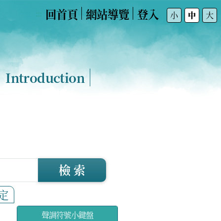
回首頁
網站導覽
登入
:::
小
中
大
Introduction
檢 索
定
聲調符號小鍵盤