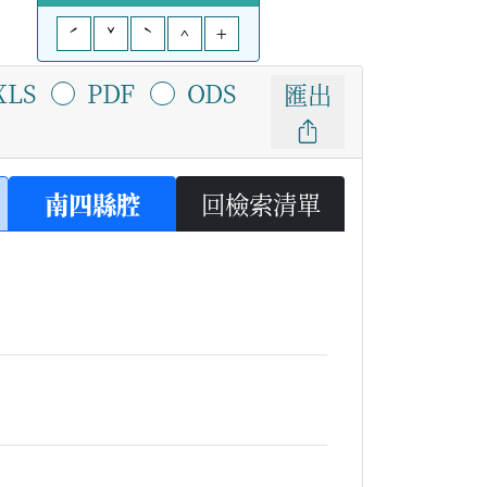
ˊ
ˇ
ˋ
^
+
XLS
PDF
ODS
匯出
南四縣腔
回檢索清單