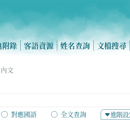
典附錄
客語資源
姓名查詢
文檔搜尋
內文
對應國語
全文查詢
進階設