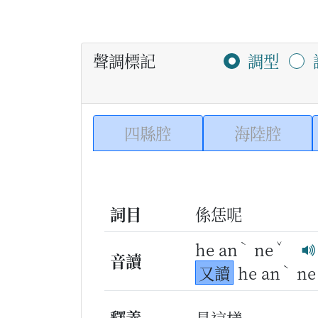
聲調標記
調型
四縣腔
海陸腔
詞目
係恁呢
ˋ
ˇ
he an
ne
音讀
ˋ
又讀
he an
ne
釋義