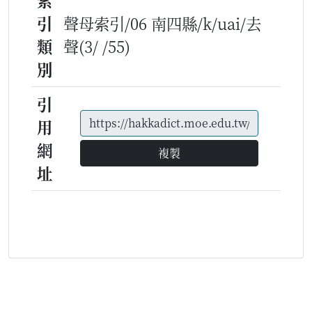
索
引
聲母索引/06 南四縣/k/uai/去
類
聲(3/ /55)
別
引
用
網
複製
址