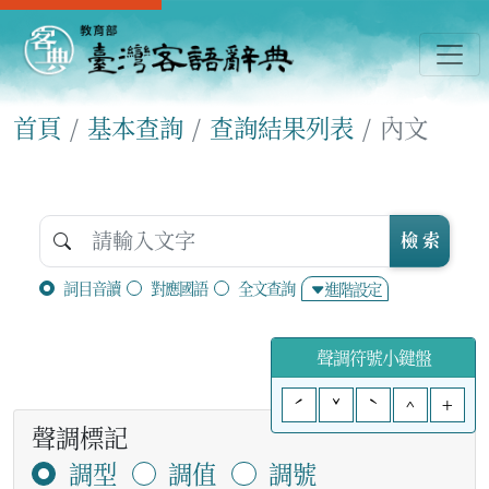
首頁
基本查詢
查詢結果列表
內文
檢 索
詞目音讀
對應國語
全文查詢
進階設定
聲調符號小鍵盤
ˊ
ˇ
ˋ
^
+
聲調標記
調型
調值
調號