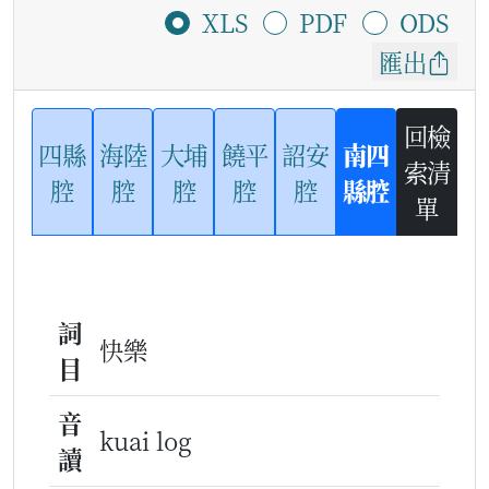
XLS
PDF
ODS
匯出
回檢
四縣
海陸
大埔
饒平
詔安
南四
索清
腔
腔
腔
腔
腔
縣腔
單
詞
快樂
目
音
kuai log
讀