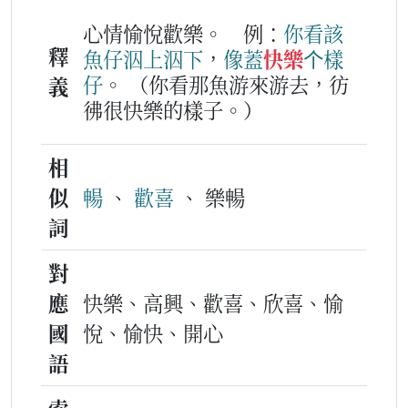
心情愉悅歡樂。
例：
你
看
該
釋
魚仔
泅
上
泅
下
，
像
蓋
快樂
个
樣
仔
。
（你看那魚游來游去，彷
義
彿很快樂的樣子。）
相
似
暢
、
歡喜
、 樂暢
詞
對
應
快樂、高興、歡喜、欣喜、愉
國
悅、愉快、開心
語