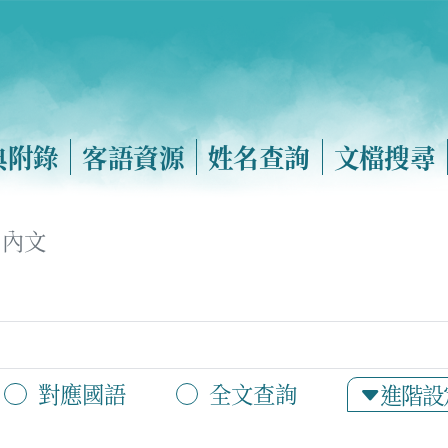
典附錄
客語資源
姓名查詢
文檔搜尋
內文
對應國語
全文查詢
進階設