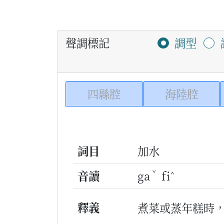
聲調標記
調型
四縣腔
海陸腔
詞目
加水
ˇ
^
音讀
ga
fi
釋義
煮菜或蒸年糕時