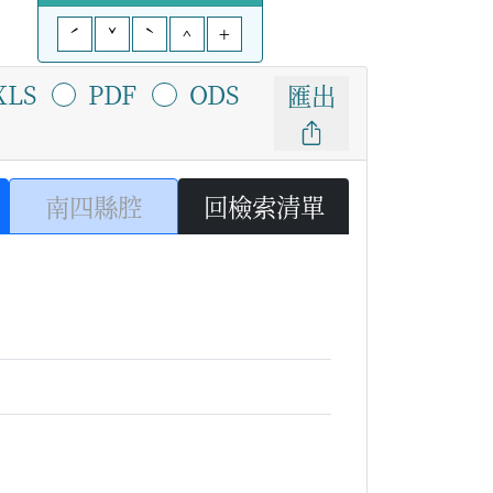
ˊ
ˇ
ˋ
^
+
XLS
PDF
ODS
匯出
南四縣腔
回檢索清單