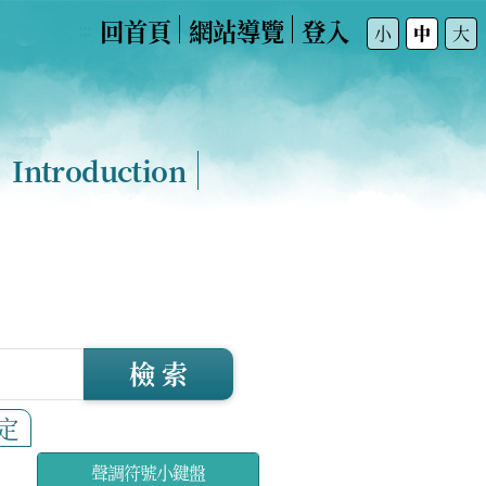
回首頁
網站導覽
登入
:::
小
中
大
Introduction
檢 索
定
聲調符號小鍵盤