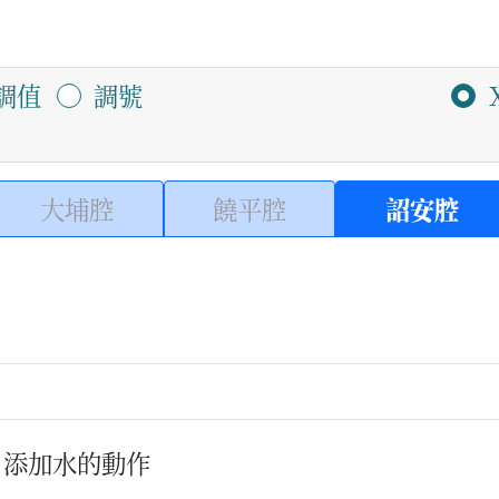
調值
調號
大埔腔
饒平腔
詔安腔
，添加水的動作