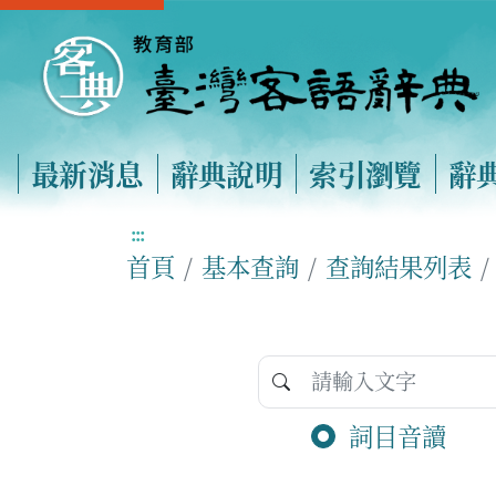
最新消息
辭典說明
索引瀏覽
辭
:::
首頁
基本查詢
查詢結果列表
詞目音讀