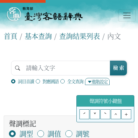
首頁
基本查詢
查詢結果列表
內文
檢 索
詞目音讀
對應國語
全文查詢
進階設定
聲調符號小鍵盤
ˊ
ˇ
ˋ
^
+
聲調標記
調型
調值
調號