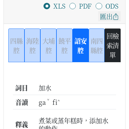
XLS
PDF
ODS
匯出
回檢
四縣
海陸
大埔
饒平
詔安
南四
索清
腔
腔
腔
腔
腔
縣腔
單
詞目
加水
ˇ
^
音讀
ga
fi
煮菜或蒸年糕時，添加水
釋義
的動作