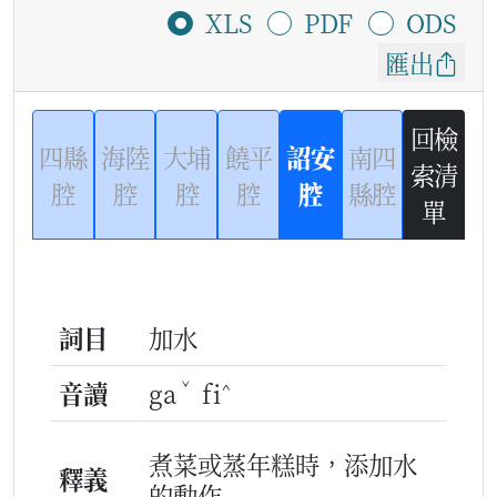
XLS
PDF
ODS
匯出
回檢
四縣
海陸
大埔
饒平
詔安
南四
索清
腔
腔
腔
腔
腔
縣腔
單
詞目
加水
ˇ
^
音讀
ga
fi
煮菜或蒸年糕時，添加水
釋義
的動作