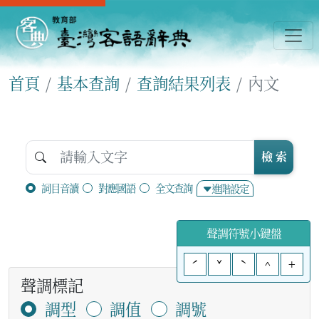
首頁
基本查詢
查詢結果列表
內文
檢 索
詞目音讀
對應國語
全文查詢
進階設定
聲調符號小鍵盤
ˊ
ˇ
ˋ
^
+
聲調標記
調型
調值
調號