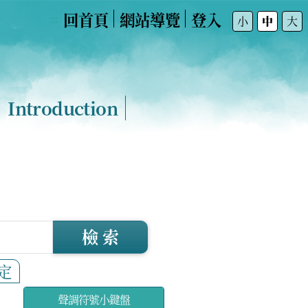
回首頁
網站導覽
登入
:::
小
中
大
Introduction
檢 索
定
聲調符號小鍵盤