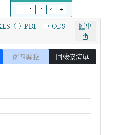
ˊ
ˇ
ˋ
^
+
XLS
PDF
ODS
匯出
南四縣腔
回檢索清單