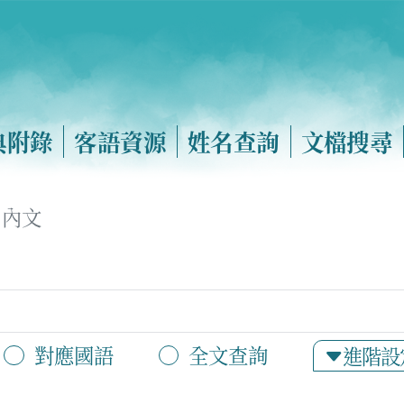
典附錄
客語資源
姓名查詢
文檔搜尋
內文
對應國語
全文查詢
進階設