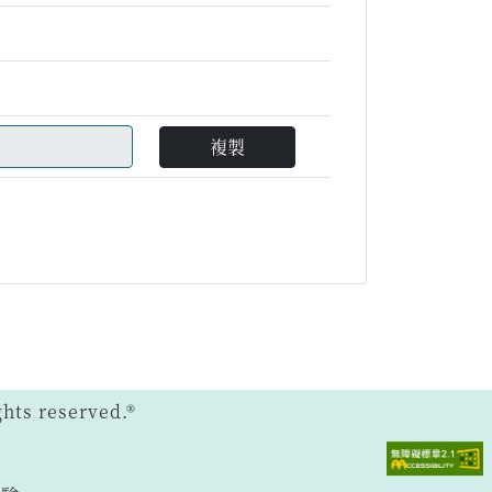
複製
ts reserved.®