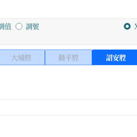
調值
調號
大埔腔
饒平腔
詔安腔