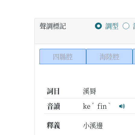
聲調標記
調型
四縣腔
海陸腔
詞目
溪脣
ˇ
ˋ
音讀
ke
fin
釋義
小溪邊