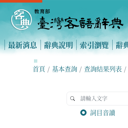
最新消息
辭典說明
索引瀏覽
辭
:::
首頁
基本查詢
查詢結果列表
詞目音讀