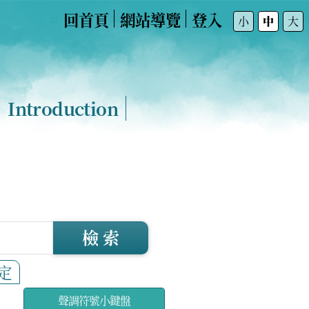
回首頁
網站導覽
登入
:::
小
中
大
Introduction
檢 索
定
聲調符號小鍵盤