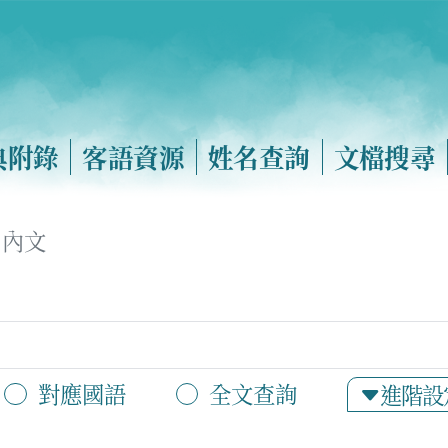
典附錄
客語資源
姓名查詢
文檔搜尋
內文
對應國語
全文查詢
進階設