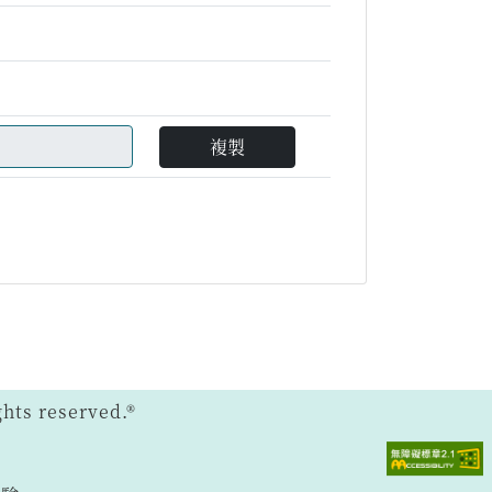
複製
ts reserved.®