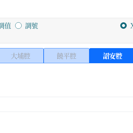
調值
調號
大埔腔
饒平腔
詔安腔