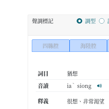
聲調標記
調型
四縣腔
海陸腔
詞目
猶想
ˋ
音讀
ia
siong
釋義
很想、非常渴望