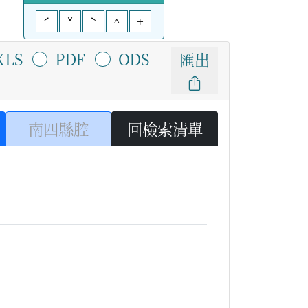
ˊ
ˇ
ˋ
^
+
XLS
PDF
ODS
匯出
南四縣腔
回檢索清單