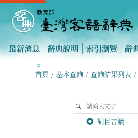
最新消息
辭典說明
索引瀏覽
辭
:::
首頁
基本查詢
查詢結果列表
詞目音讀