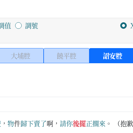
調值
調號
大埔腔
饒平腔
詔安腔
禮
，
物
件
歸下
賣
了
啊，
請
你
後擺
正
擱
來
。
（抱