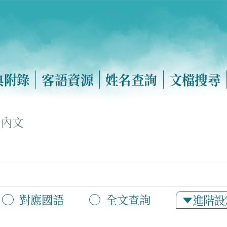
典附錄
客語資源
姓名查詢
文檔搜尋
內文
對應國語
全文查詢
進階設