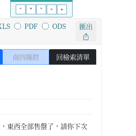
ˊ
ˇ
ˋ
^
+
XLS
PDF
ODS
匯出
南四縣腔
回檢索清單
歉，東西全部售罄了，請你下次