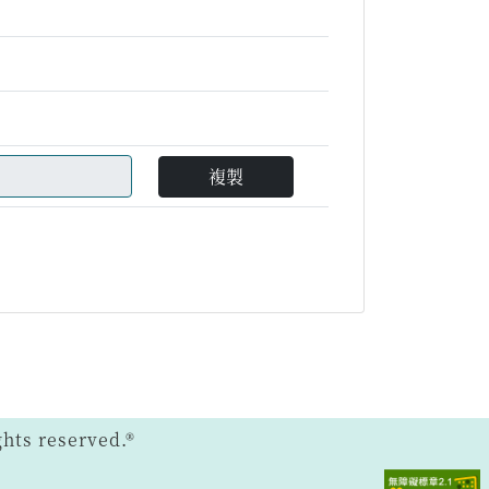
複製
ts reserved.®