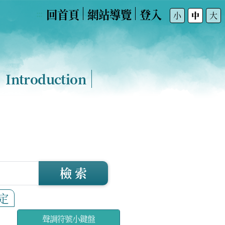
回首頁
網站導覽
登入
:::
小
中
大
Introduction
檢 索
定
聲調符號小鍵盤