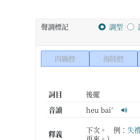
聲調標記
調型
四縣腔
海陸腔
詞目
後擺
^
音讀
heu bai
下次。
例：
失
釋義
再來。）