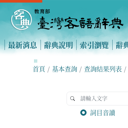
最新消息
辭典說明
索引瀏覽
辭
:::
首頁
基本查詢
查詢結果列表
詞目音讀