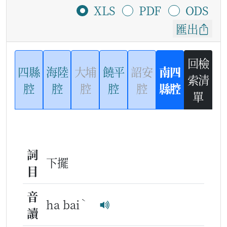
XLS
PDF
ODS
匯出
回檢
四縣
海陸
大埔
饒平
詔安
南四
索清
腔
腔
腔
腔
腔
縣腔
單
詞
下擺
目
音
ˋ
ha bai
讀