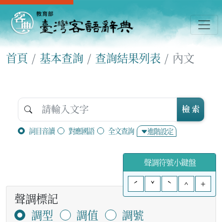
首頁
基本查詢
查詢結果列表
內文
檢 索
詞目音讀
對應國語
全文查詢
進階設定
聲調符號小鍵盤
ˊ
ˇ
ˋ
^
+
聲調標記
調型
調值
調號