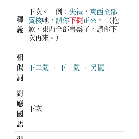
下次。
例：
失禮
，
東西
全部
釋
賣核
吔，
請
你
下擺
正來
。
（抱
歉，東西全部售罄了，請你下
義
次再來。）
相
似
下二擺
、
下一擺
、
另擺
詞
對
應
下次
國
語