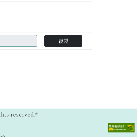
複製
ts reserved.®