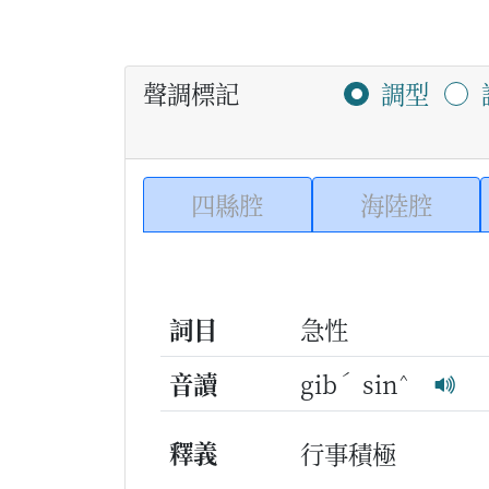
聲調標記
調型
四縣腔
海陸腔
詞目
急性
ˊ
^
音讀
gib
sin
釋義
行事積極