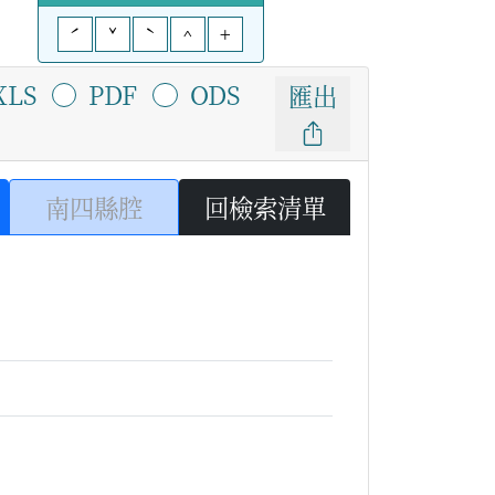
ˊ
ˇ
ˋ
^
+
XLS
PDF
ODS
匯出
南四縣腔
回檢索清單