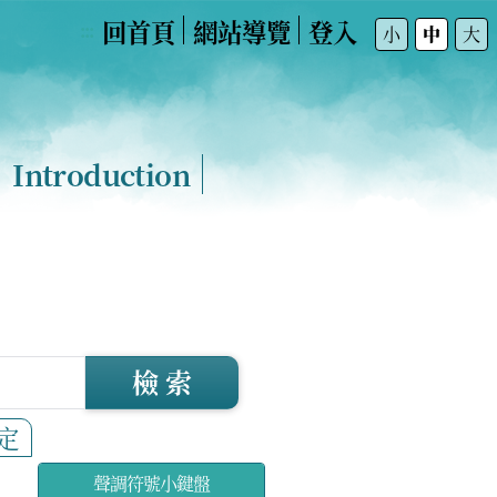
回首頁
網站導覽
登入
:::
小
中
大
Introduction
檢 索
定
聲調符號小鍵盤