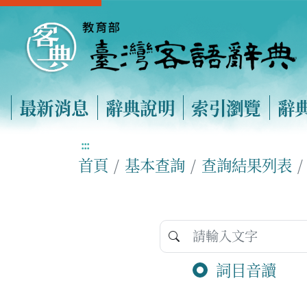
最新消息
辭典說明
索引瀏覽
辭
:::
首頁
基本查詢
查詢結果列表
詞目音讀