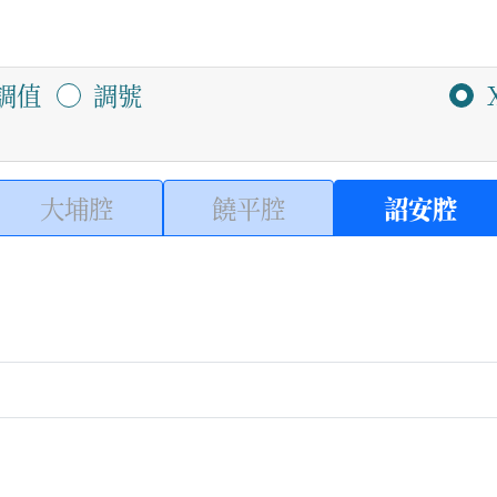
調值
調號
大埔腔
饒平腔
詔安腔