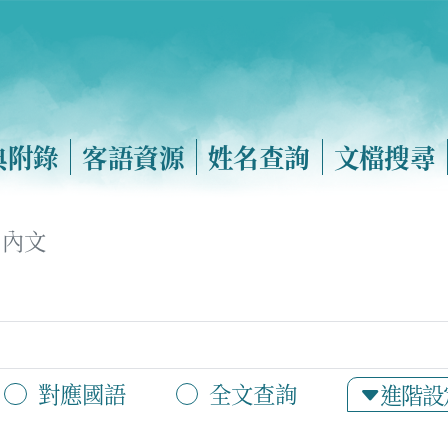
典附錄
客語資源
姓名查詢
文檔搜尋
內文
對應國語
全文查詢
進階設