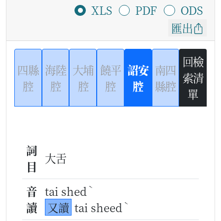
XLS
PDF
ODS
匯出
回檢
四縣
海陸
大埔
饒平
詔安
南四
索清
腔
腔
腔
腔
腔
縣腔
單
詞
大舌
目
ˋ
音
tai shed
ˋ
讀
又讀
tai sheed