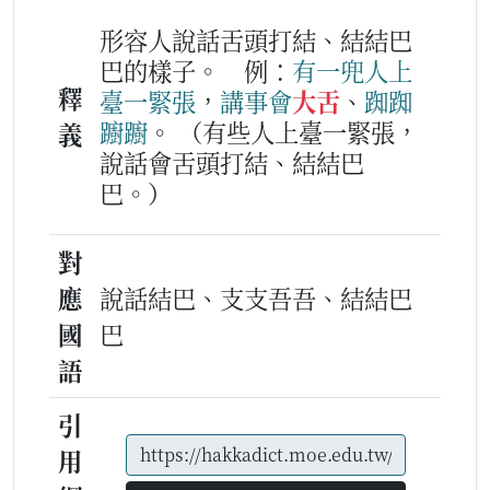
形容人說話舌頭打結、結結巴
巴的樣子。
例：
有一兜
人
上
釋
臺
一
緊張
，
講
事
會
大舌
、
踟踟
躕躕
。
（有些人上臺一緊張，
義
說話會舌頭打結、結結巴
巴。）
對
應
說話結巴、支支吾吾、結結巴
國
巴
語
引
用