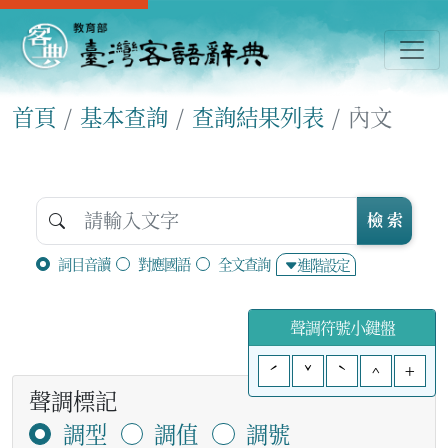
首頁
基本查詢
查詢結果列表
內文
檢 索
詞目音讀
對應國語
全文查詢
進階設定
聲調符號小鍵盤
ˊ
ˇ
ˋ
^
+
聲調標記
調型
調值
調號