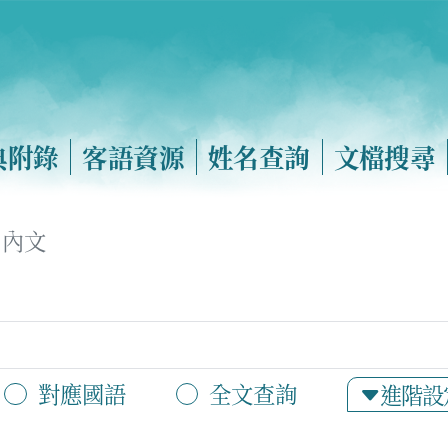
典附錄
客語資源
姓名查詢
文檔搜尋
內文
對應國語
全文查詢
進階設