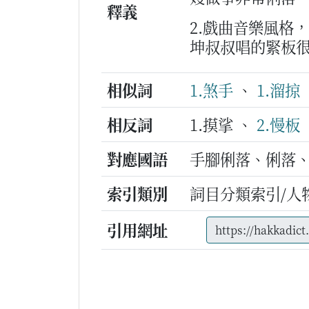
釋義
2.戲曲音樂風格
坤叔叔唱的緊板
相似詞
1.煞手
、
1.溜掠
相反詞
1.摸挲 、
2.慢板
對應國語
手腳俐落、俐落
索引類別
詞目分類索引/人
引用網址