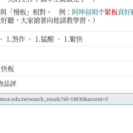
，與「慢板」相對。
例：
阿
坤
叔
唱
个
緊板
真好
很好聽，大家搶著向他請教學習。）
、 1.煞作 、 1.猛醒 、 1.緊快
、快板
物品評