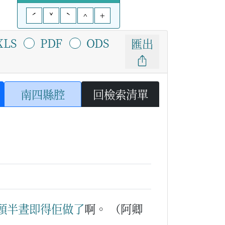
ˊ
ˇ
ˋ
^
+
XLS
PDF
ODS
匯出
南四縣腔
回檢索清單
頭
半晝
即
得佢
做
了
啊。
（阿卿