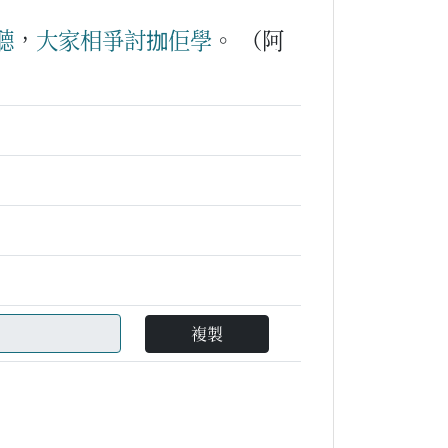
聽
，
大家
相爭
討
拁
佢
學
。
（阿
複製