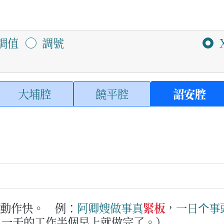
調值
調號
大埔腔
饒平腔
詔安腔
，動作快。
例：
阿
卿
嫂
做事
真
緊板
，
一
日
个
事
，一天的工作半個早上就做完了。）