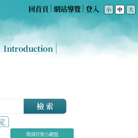
回首頁
網站導覽
登入
:::
小
中
大
Introduction
檢 索
定
聲調符號小鍵盤