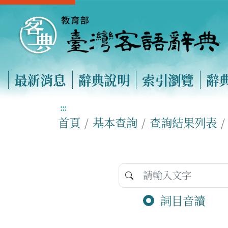
最新消息
辭典說明
索引瀏覽
辭
:::
首頁
基本查詢
查詢結果列表
詞目音讀