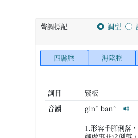
聲調標記
調型
四縣腔
海陸腔
詞目
緊板
^
^
音讀
gin
ban
1.形容手腳俐落
嫂做事非常俐落