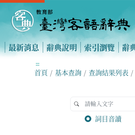
最新消息
辭典說明
索引瀏覽
辭
:::
首頁
基本查詢
查詢結果列表
詞目音讀