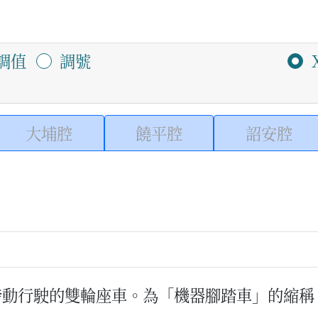
調值
調號
大埔腔
饒平腔
詔安腔
發動行駛的雙輪座車。為「機器腳踏車」的縮稱