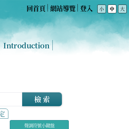
回首頁
網站導覽
登入
:::
小
中
大
Introduction
檢 索
定
聲調符號小鍵盤