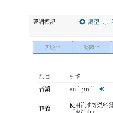
聲調標記
調型
四縣腔
海陸腔
詞目
引擎
ˊ
ˋ
音讀
en
jin
使用汽油等燃料
釋義
「摩托車」