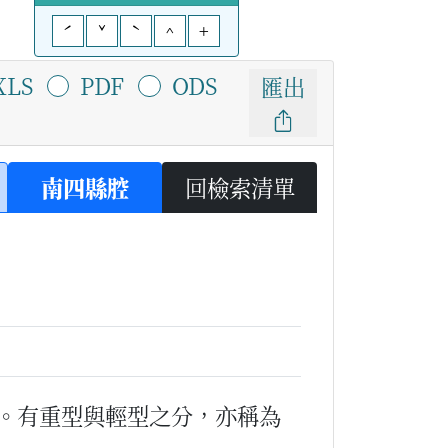
ˊ
ˇ
ˋ
^
+
XLS
PDF
ODS
匯出
南四縣腔
回檢索清單
。有重型與輕型之分，亦稱為