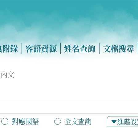
典附錄
客語資源
姓名查詢
文檔搜尋
內文
對應國語
全文查詢
進階設