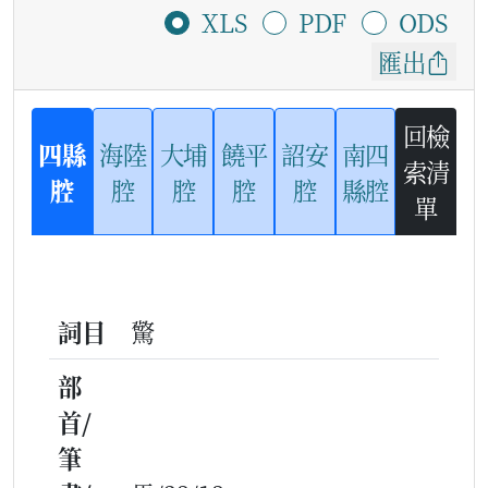
XLS
PDF
ODS
匯出
回檢
四縣
海陸
大埔
饒平
詔安
南四
索清
腔
腔
腔
腔
腔
縣腔
單
詞目
驚
部
首/
筆