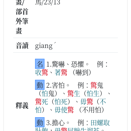
畫/
馬/23/13
部首
外筆
畫
ˊ
音讀
giang
名
1.驚嚇、恐懼。
例：
收
驚
、
著
驚
（嚇到）
動
2.害怕。
例：
驚
鬼
（
怕
鬼）、
驚
生
（
怕
生
）、
驚
死
（
怕
死
）、
毋
驚
（
不
釋義
怕
）、
毋使
驚
（不用怕）
動
3.擔心。
例：
田螺
取
肚
飽
，
毋
驚
屎胐
生溜苔
。