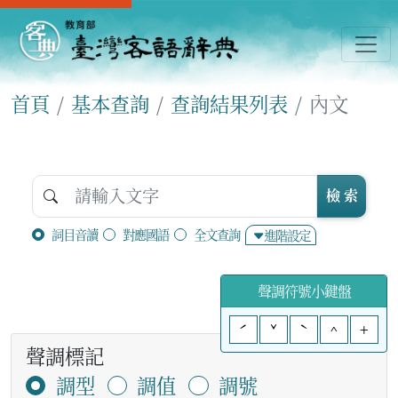
首頁
基本查詢
查詢結果列表
內文
檢 索
詞目音讀
對應國語
全文查詢
進階設定
聲調符號小鍵盤
ˊ
ˇ
ˋ
^
+
聲調標記
調型
調值
調號