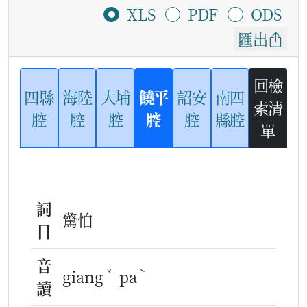
XLS
PDF
ODS
匯出
回檢
四縣
海陸
大埔
饒平
詔安
南四
索清
腔
腔
腔
腔
腔
縣腔
單
詞
驚怕
目
音
ˇ
ˋ
giang
pa
讀