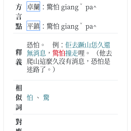
ˇ
方
卓蘭
：驚怕 giang
pa^
言
ˇ
點
平鎮
：驚怕 giang
pa^
恐怕。
例：
佢
去
蹶
山
恁久
還
釋
無
消息
，
驚怕
撞走
哩。
（他去
爬山這麼久沒有消息，恐怕是
義
迷路了。）
相
似
怕
、
驚
詞
對