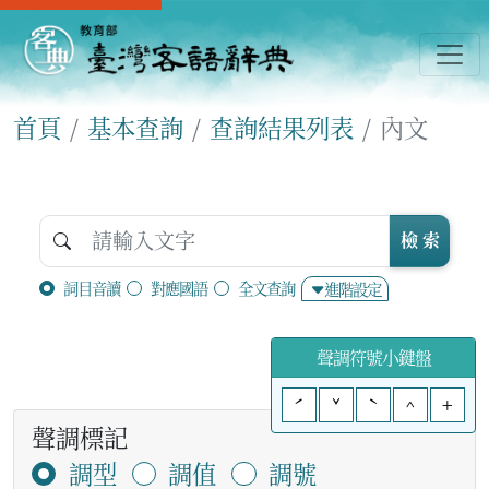
首頁
基本查詢
查詢結果列表
內文
檢 索
詞目音讀
對應國語
全文查詢
進階設定
聲調符號小鍵盤
ˊ
ˇ
ˋ
^
+
聲調標記
調型
調值
調號