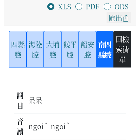
XLS
PDF
ODS
匯出
回檢
四縣
海陸
大埔
饒平
詔安
南四
索清
腔
腔
腔
腔
腔
縣腔
單
詞
呆呆
目
音
ˇ
ˇ
ngoi
ngoi
讀