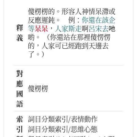
傻楞楞的。形容人神情呆滯或
反應遲鈍。
例：
你
還在
該
企
釋
等
呆呆
，
人家
斯
走
啊
呂
宋
去
吔
喲。
（你還站在那裡傻愣愣
義
的，人家可已經跑到天邊去
了。）
對
應
傻楞楞
國
語
索
詞目分類索引/表情動作
引
詞目分類索引/思維心態