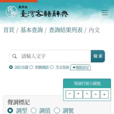
首頁
基本查詢
查詢結果列表
內文
檢 索
詞目音讀
對應國語
全文查詢
進階設定
聲調符號小鍵盤
ˊ
ˇ
ˋ
^
+
聲調標記
調型
調值
調號