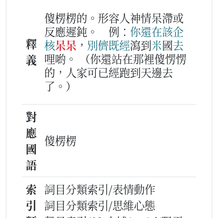
傻楞楞的。形容人神情呆滯或
反應遲鈍。
例：
你
還在
該
企
釋
核
呆呆
，
別儕
既經
瀉到
米
國
去
哩喲。
（你還站在那裡傻愣愣
義
的，人家可已經跑到天邊去
了。）
對
應
傻楞楞
國
語
索
詞目分類索引/表情動作
引
詞目分類索引/思維心態