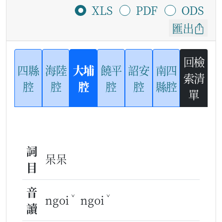
XLS
PDF
ODS
匯出
回檢
四縣
海陸
大埔
饒平
詔安
南四
索清
腔
腔
腔
腔
腔
縣腔
單
詞
呆呆
目
音
ˇ
ˇ
ngoi
ngoi
讀