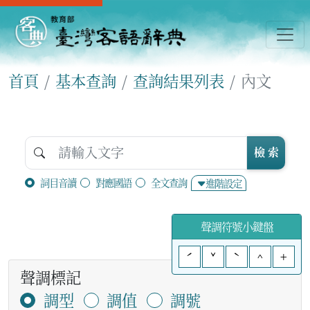
首頁
基本查詢
查詢結果列表
內文
檢 索
詞目音讀
對應國語
全文查詢
進階設定
聲調符號小鍵盤
ˊ
ˇ
ˋ
^
+
聲調標記
調型
調值
調號