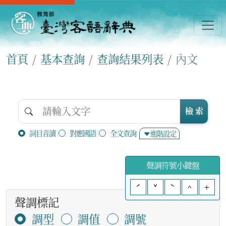
首頁
基本查詢
查詢結果列表
內文
檢 索
詞目音讀
對應國語
全文查詢
進階設定
聲調符號小鍵盤
ˊ
ˇ
ˋ
^
+
聲調標記
調型
調值
調號