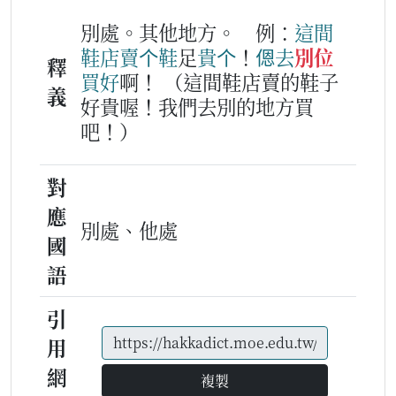
別處。其他地方。
例：
這
間
鞋
店
賣
个
鞋
足
貴
个
！
𫣆
去
別位
釋
買
好
啊！
（這間鞋店賣的鞋子
義
好貴喔！我們去別的地方買
吧！）
對
應
別處、他處
國
語
引
用
網
複製