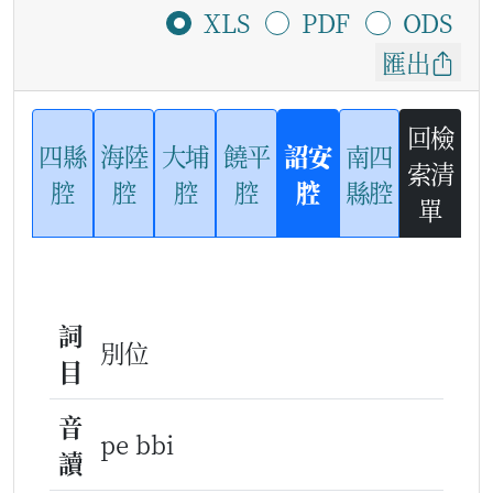
XLS
PDF
ODS
匯出
回檢
四縣
海陸
大埔
饒平
詔安
南四
索清
腔
腔
腔
腔
腔
縣腔
單
詞
別位
目
音
pe bbi
讀