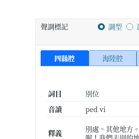
聲調標記
調型
四縣腔
海陸腔
詞目
別位
音讀
ped vi
別處。其他地方
釋義
喔！我們去別的