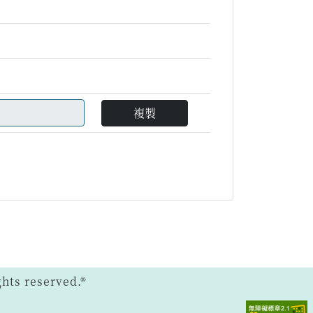
複製
ts reserved.®