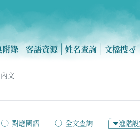
典附錄
客語資源
姓名查詢
文檔搜尋
內文
對應國語
全文查詢
進階設