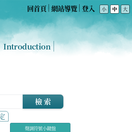
回首頁
網站導覽
登入
:::
小
中
大
Introduction
檢 索
定
聲調符號小鍵盤