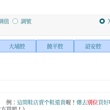
調值
調號
大埔腔
饒平腔
詔安腔
。
例：
這
間
鞋
店
賣
个
鞋
還
貴
喔！
𫣆
去
別位
買
好
地方買吧！）