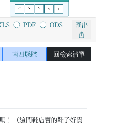
ˊ
ˇ
ˋ
^
+
XLS
PDF
ODS
匯出
南四縣腔
回檢索清單
哩！
（這間鞋店賣的鞋子好貴