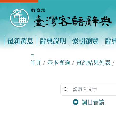
最新消息
辭典說明
索引瀏覽
辭
:::
首頁
基本查詢
查詢結果列表
詞目音讀