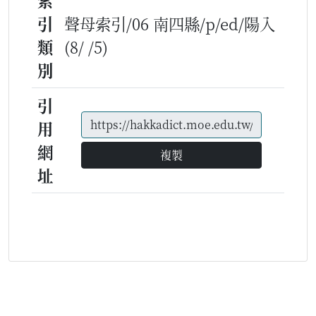
索
引
聲母索引/06 南四縣/p/ed/陽入
類
(8/ /5)
別
引
用
網
複製
址