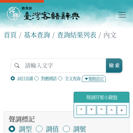
首頁
基本查詢
查詢結果列表
內文
檢 索
詞目音讀
對應國語
全文查詢
進階設定
聲調符號小鍵盤
ˊ
ˇ
ˋ
^
+
聲調標記
調型
調值
調號