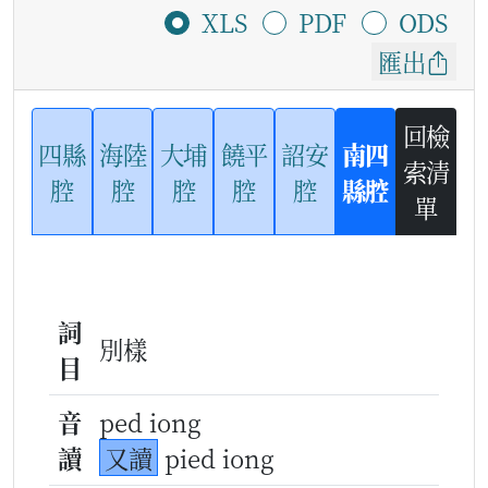
XLS
PDF
ODS
匯出
回檢
四縣
海陸
大埔
饒平
詔安
南四
索清
腔
腔
腔
腔
腔
縣腔
單
詞
別樣
目
音
ped iong
讀
又讀
pied iong