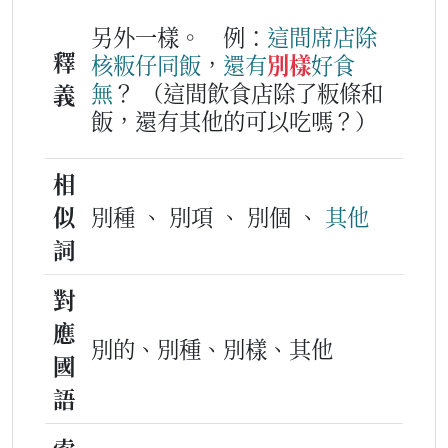
另外一樣。
例：
這
間
席店
除
釋
核
粄
仔
同
飯
，
還有
別樣
好
食
無
？
（這間飲食店除了粄條和
義
飯，還有其他的可以吃嗎？）
相
似
別種 、 別項 、 別個 、
其他
詞
對
應
別的、別種、別樣、其他
國
語