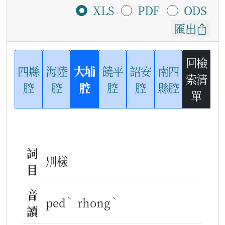
XLS
PDF
ODS
匯出
回檢
四縣
海陸
大埔
饒平
詔安
南四
索清
腔
腔
腔
腔
腔
縣腔
單
詞
別樣
目
音
ˋ
ˋ
ped
rhong
讀