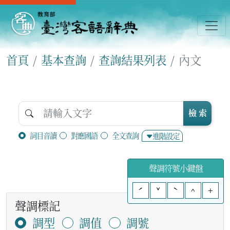
首頁
基本查詢
查詢結果列表
內文
檢 索
詞目音讀
對應國語
全文查詢
進階設定
聲調符號小鍵盤
ˊ
ˇ
ˋ
^
+
聲調標記
調型
調值
調號