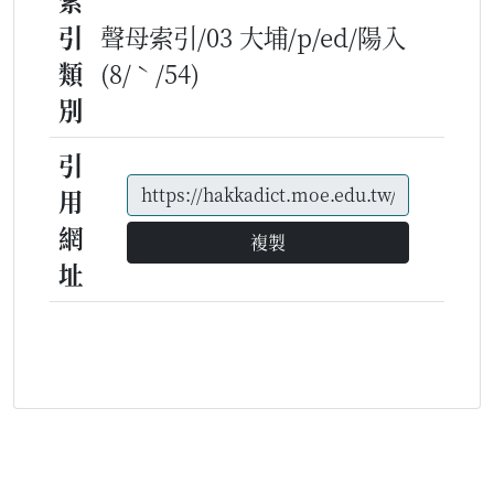
索
引
聲母索引/03 大埔/p/ed/陽入
類
(8/ˋ/54)
別
引
用
網
複製
址