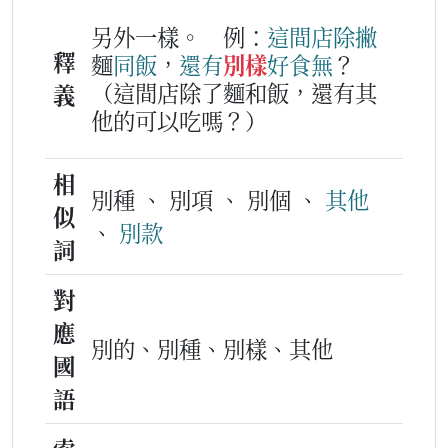
另外一樣。
例：
這
間
店
除撇
釋
麵
同
飯
，
還有
別樣
好
食
無
？
（這間店除了麵和飯，還有其
義
他的可以吃嗎？）
相
別種 、 別項 、 別個 、
其他
似
、
別款
詞
對
應
別的、別種、別樣、其他
國
語