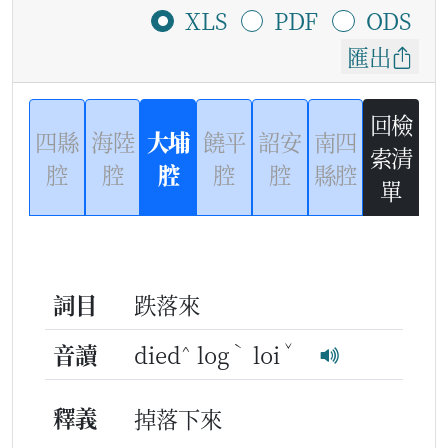
XLS
PDF
ODS
匯出
回檢
四縣
海陸
大埔
饒平
詔安
南四
索清
腔
腔
腔
腔
腔
縣腔
單
詞目
跌落來
^
ˋ
ˇ
音讀
died
log
loi
釋義
掉落下來