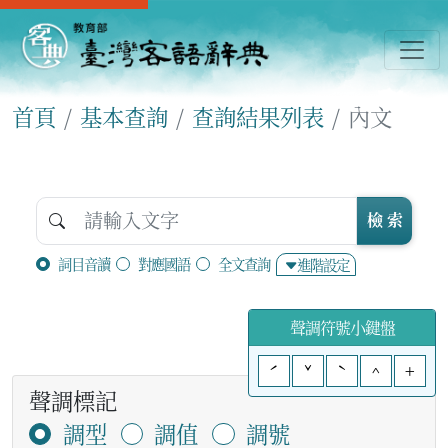
首頁
基本查詢
查詢結果列表
內文
檢 索
詞目音讀
對應國語
全文查詢
進階設定
聲調符號小鍵盤
ˊ
ˇ
ˋ
^
+
聲調標記
調型
調值
調號