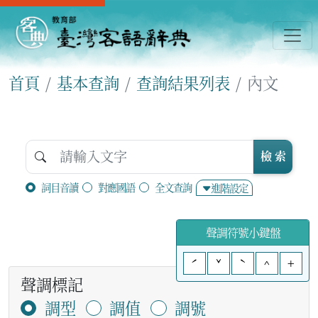
首頁
基本查詢
查詢結果列表
內文
檢 索
詞目音讀
對應國語
全文查詢
進階設定
聲調符號小鍵盤
ˊ
ˇ
ˋ
^
+
聲調標記
調型
調值
調號