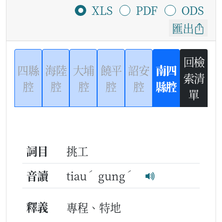
XLS
PDF
ODS
匯出
回檢
四縣
海陸
大埔
饒平
詔安
南四
索清
腔
腔
腔
腔
腔
縣腔
單
詞目
挑工
ˊ
ˊ
音讀
tiau
gung
釋義
專程、特地