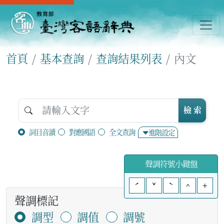
首頁
基本查詢
查詢結果列表
內文
檢 索
詞目音讀
對應國語
全文查詢
進階設定
聲調符號小鍵盤
ˊ
ˇ
ˋ
^
+
聲調標記
調型
調值
調號