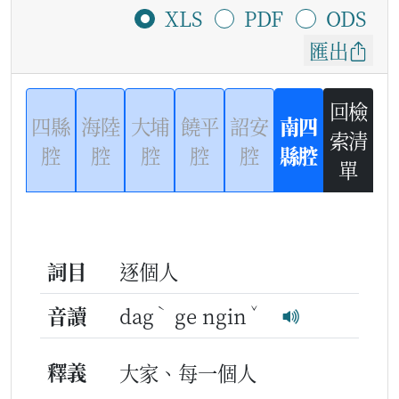
XLS
PDF
ODS
匯出
回檢
四縣
海陸
大埔
饒平
詔安
南四
索清
腔
腔
腔
腔
腔
縣腔
單
詞目
逐個人
ˋ
ˇ
音讀
dag
ge ngin
釋義
大家、每一個人