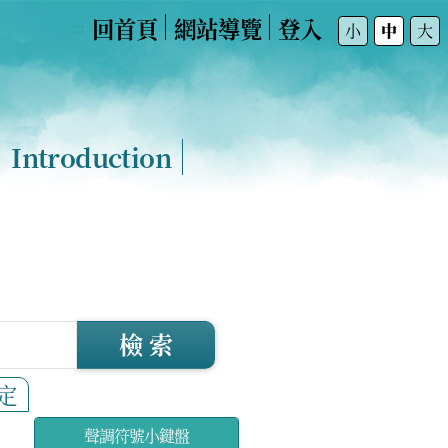
回首頁
網站導覽
登入
:::
小
中
大
Introduction
檢 索
定
聲調符號小鍵盤