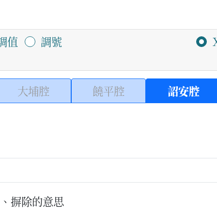
調值
調號
大埔腔
饒平腔
詔安腔
去、摒除的意思