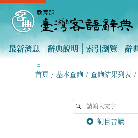
最新消息
辭典說明
索引瀏覽
辭
:::
首頁
基本查詢
查詢結果列表
詞目音讀