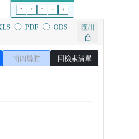
ˊ
ˇ
ˋ
^
+
XLS
PDF
ODS
匯出
南四縣腔
回檢索清單