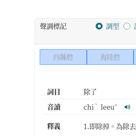
聲調標記
調型
四縣腔
海陸腔
詞目
除了
ˋ
^
音讀
chi
leeu
釋義
1.即除掉。為除