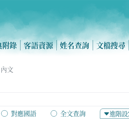
典附錄
客語資源
姓名查詢
文檔搜尋
內文
對應國語
全文查詢
進階設