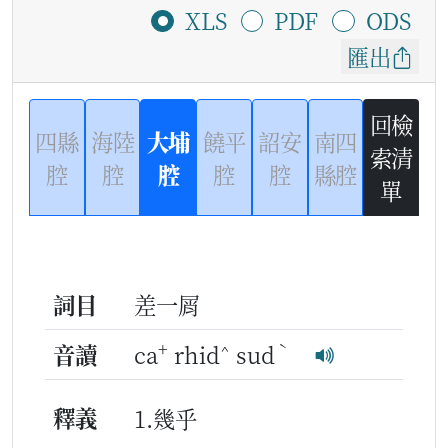
XLS
PDF
ODS
匯出
回檢
四縣
海陸
大埔
饒平
詔安
南四
索清
腔
腔
腔
腔
腔
縣腔
單
詞目
差一屑
+
^
ˋ
音讀
ca
rhid
sud
釋義
1.幾乎