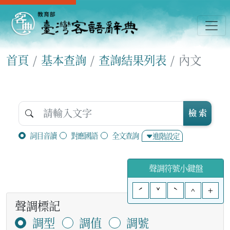
首頁
基本查詢
查詢結果列表
內文
檢 索
詞目音讀
對應國語
全文查詢
進階設定
聲調符號小鍵盤
ˊ
ˇ
ˋ
^
+
聲調標記
調型
調值
調號