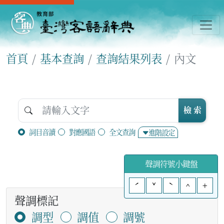
首頁
基本查詢
查詢結果列表
內文
檢 索
詞目音讀
對應國語
全文查詢
進階設定
聲調符號小鍵盤
ˊ
ˇ
ˋ
^
+
聲調標記
調型
調值
調號