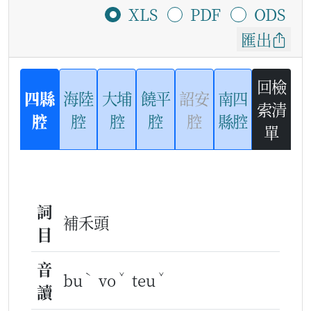
XLS
PDF
ODS
匯出
回檢
四縣
海陸
大埔
饒平
詔安
南四
索清
腔
腔
腔
腔
腔
縣腔
單
詞
補禾頭
目
音
ˋ
ˇ
ˇ
bu
vo
teu
讀