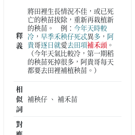
將田裡生長情況不佳，或已死
亡的秧苗拔除，重新再栽植新
的秧苗。
例：
今年
天時
較
釋
冷
，
早季禾
秧仔
死忒
異
多
，
阿
貴
哥
逐日
就
愛
去
田項
補禾頭
。
義
（今年天氣比較冷，第一期稻
的秧苗死掉很多，阿貴哥每天
都要去田裡補植秧苗。）
相
似
補秧仔 、 補禾苗
詞
對
應