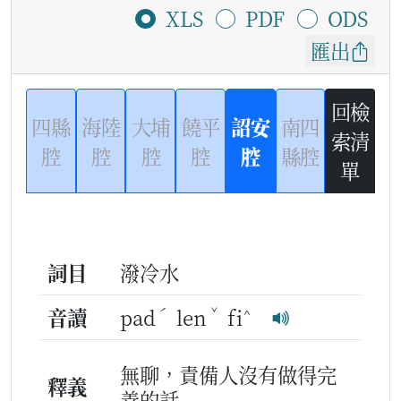
XLS
PDF
ODS
匯出
回檢
四縣
海陸
大埔
饒平
詔安
南四
索清
腔
腔
腔
腔
腔
縣腔
單
詞目
潑冷水
ˊ
ˇ
^
音讀
pad
len
fi
無聊，責備人沒有做得完
釋義
善的話