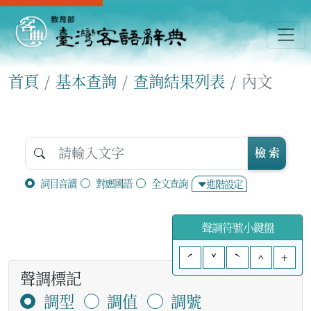
首頁
基本查詢
查詢結果列表
內文
檢 索
詞目音讀
對應國語
全文查詢
進階設定
聲調符號小鍵盤
ˊ
ˇ
ˋ
^
+
聲調標記
調型
調值
調號