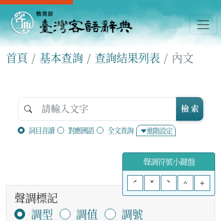
首頁
基本查詢
查詢結果列表
內文
檢 索
詞目音讀
對應國語
全文查詢
進階設定
聲調符號小鍵盤
ˊ
ˇ
ˋ
^
+
聲調標記
調型
調值
調號