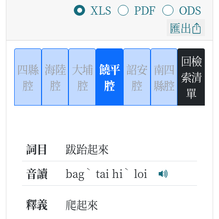
XLS
PDF
ODS
匯出
回檢
四縣
海陸
大埔
饒平
詔安
南四
索清
腔
腔
腔
腔
腔
縣腔
單
詞目
跋跆起來
ˋ
ˋ
音讀
bag
tai hi
loi
釋義
爬起來