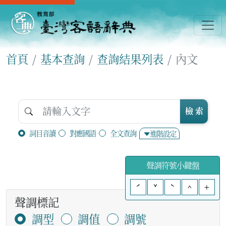
首頁
基本查詢
查詢結果列表
內文
檢 索
詞目音讀
對應國語
全文查詢
進階設定
聲調符號小鍵盤
ˊ
ˇ
ˋ
^
+
聲調標記
調型
調值
調號