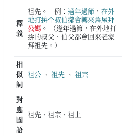
祖先。
例：
過年過節
，
在
外
地
打拚
个
叔伯
攏
會
轉
來
舊屋
拜
釋
公媽
。
（逢年過節，在外地打
義
拚的叔父、伯父都會回來老家
拜祖先。）
相
似
祖公
、
祖先
、
祖宗
詞
對
應
祖先、祖宗、祖上
國
語