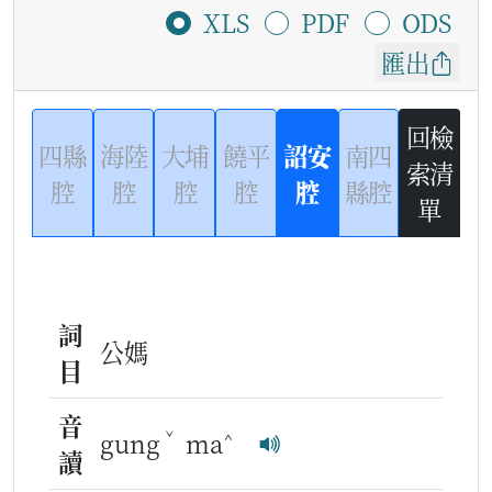
XLS
PDF
ODS
匯出
回檢
四縣
海陸
大埔
饒平
詔安
南四
索清
腔
腔
腔
腔
腔
縣腔
單
詞
公媽
目
音
ˇ
^
gung
ma
讀