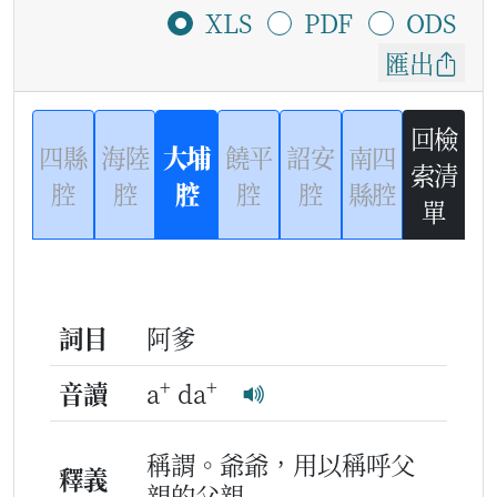
XLS
PDF
ODS
匯出
回檢
四縣
海陸
大埔
饒平
詔安
南四
索清
腔
腔
腔
腔
腔
縣腔
單
詞目
阿爹
+
+
音讀
a
da
稱謂。爺爺，用以稱呼父
釋義
親的父親