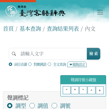
首頁
基本查詢
查詢結果列表
內文
檢 索
詞目音讀
對應國語
全文查詢
進階設定
聲調符號小鍵盤
ˊ
ˇ
ˋ
^
+
聲調標記
調型
調值
調號