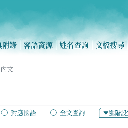
典附錄
客語資源
姓名查詢
文檔搜尋
內文
對應國語
全文查詢
進階設