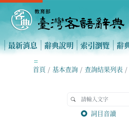
最新消息
辭典說明
索引瀏覽
辭
:::
首頁
基本查詢
查詢結果列表
詞目音讀