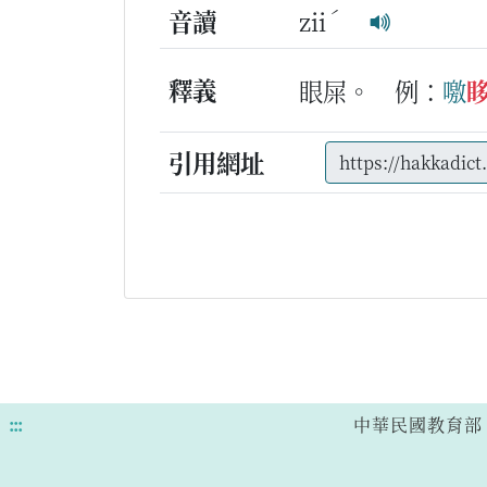
ˊ
音讀
zii
釋義
眼屎。
例：
噭
引用網址
:::
中華民國教育部 版權所有