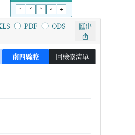
ˊ
ˇ
ˋ
^
+
XLS
PDF
ODS
匯出
南四縣腔
回檢索清單