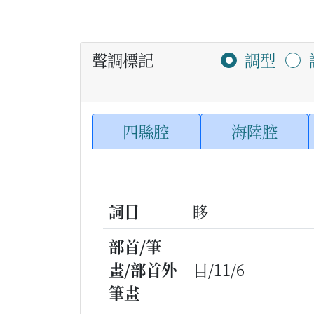
聲調標記
調型
四縣腔
海陸腔
詞目
眵
部首/筆
畫/部首外
目/11/6
筆畫