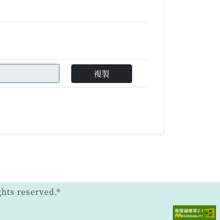
複製
ts reserved.®