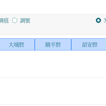
調值
調號
大埔腔
饒平腔
詔安腔