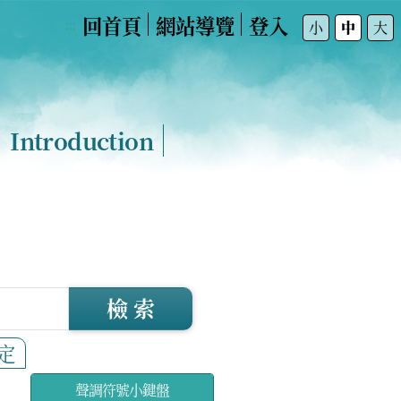
回首頁
網站導覽
登入
:::
小
中
大
Introduction
檢 索
定
聲調符號小鍵盤