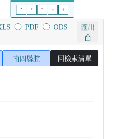
ˊ
ˇ
ˋ
^
+
XLS
PDF
ODS
匯出
南四縣腔
回檢索清單