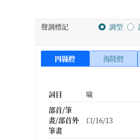
聲調標記
調型
四縣腔
海陸腔
詞目
噦
部首/筆
畫/部首外
口/16/13
筆畫