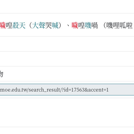
噦
喤
殺
天
（
大聲
哭
喊
）、
噦
喤
嘰
喎
（嘰哩呱啦
物