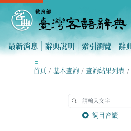
最新消息
辭典說明
索引瀏覽
辭
:::
首頁
基本查詢
查詢結果列表
詞目音讀