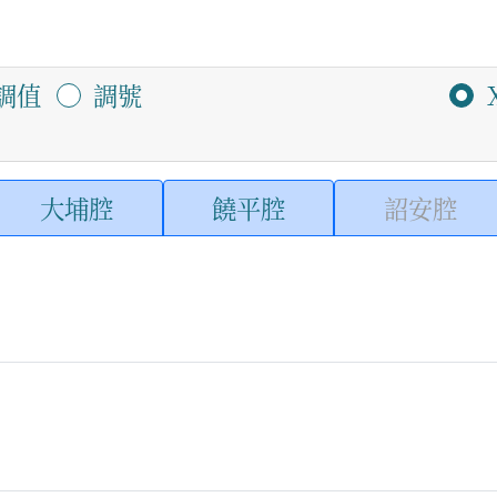
調值
調號
大埔腔
饒平腔
詔安腔