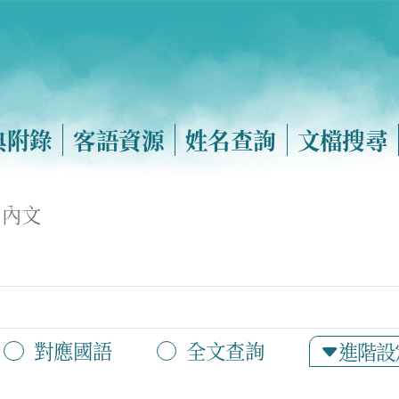
典附錄
客語資源
姓名查詢
文檔搜尋
內文
對應國語
全文查詢
進階設