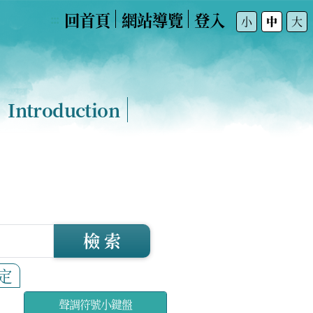
回首頁
網站導覽
登入
:::
小
中
大
Introduction
檢 索
定
聲調符號小鍵盤