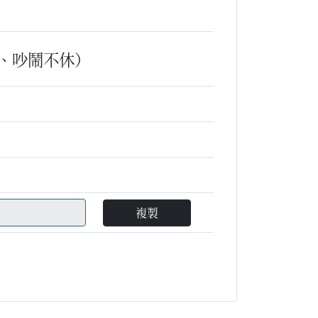
、吵鬧不休）
複製