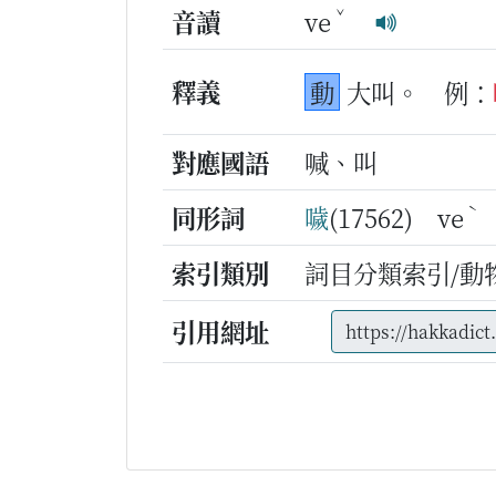
ˇ
音讀
ve
釋義
動
大叫。
例：
對應國語
喊、叫
ˋ
同形詞
噦
(17562) ve
索引類別
詞目分類索引/動
引用網址