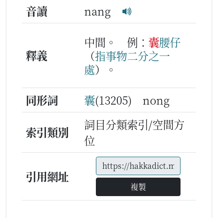
音讀
nang
中間。
例：
囊
腰仔
釋義
（
指
事物
二
分
之
一
處
）。
同形詞
囊
(13205) nong
詞目分類索引/空間方
索引類別
位
引用網址
複製