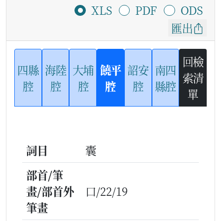
XLS
PDF
ODS
匯出
回檢
四縣
海陸
大埔
饒平
詔安
南四
索清
腔
腔
腔
腔
腔
縣腔
單
詞目
囊
部首/筆
畫/部首外
口/22/19
筆畫