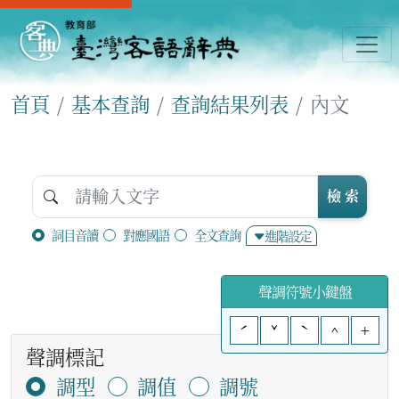
首頁
基本查詢
查詢結果列表
內文
檢 索
詞目音讀
對應國語
全文查詢
進階設定
聲調符號小鍵盤
ˊ
ˇ
ˋ
^
+
聲調標記
調型
調值
調號