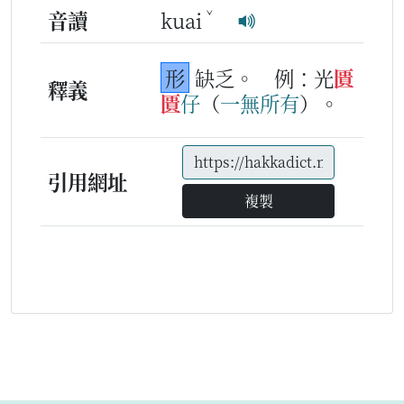
ˇ
音讀
kuai
形
缺乏。
例：光
匱
釋義
匱
仔
（
一
無
所有
）。
引用網址
複製