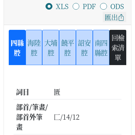
XLS
PDF
ODS
匯出
回檢
四縣
海陸
大埔
饒平
詔安
南四
索清
腔
腔
腔
腔
腔
縣腔
單
詞目
匱
部首/筆畫/
部首外筆
匚/14/12
畫