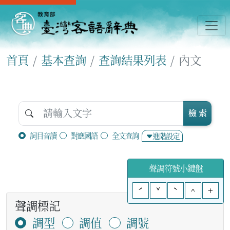
首頁
基本查詢
查詢結果列表
內文
檢 索
詞目音讀
對應國語
全文查詢
進階設定
聲調符號小鍵盤
ˊ
ˇ
ˋ
^
+
聲調標記
調型
調值
調號