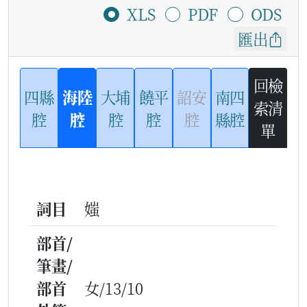
XLS
PDF
ODS
匯出
回檢
四縣
海陸
大埔
饒平
詔安
南四
索清
腔
腔
腔
腔
腔
縣腔
單
詞目
媸
部首/
筆畫/
部首
女/13/10