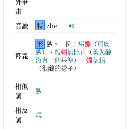
外筆
畫
ˊ
音讀
特
zhe
形
醜。
例：
恁
媸
（
那
麼
醜
）、
靚
媸
無比止
（
美
與
醜
釋義
沒
有
一
個
基
準
）、
媸
藕藕
（很醜的樣子）
相似
醜
詞
相反
靚
詞