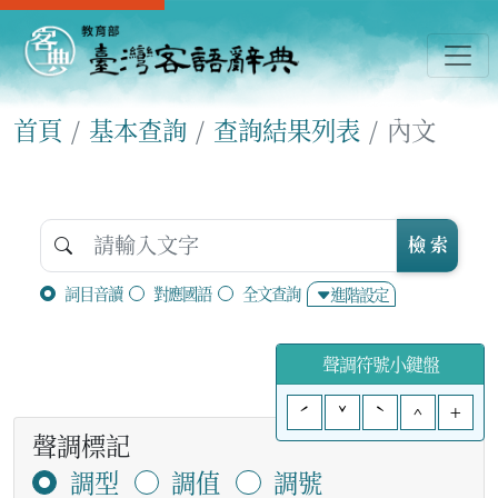
首頁
基本查詢
查詢結果列表
內文
檢 索
詞目音讀
對應國語
全文查詢
進階設定
聲調符號小鍵盤
ˊ
ˇ
ˋ
^
+
聲調標記
調型
調值
調號