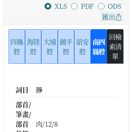
XLS
PDF
ODS
匯出
回檢
四縣
海陸
大埔
饒平
詔安
南四
索清
腔
腔
腔
腔
腔
縣腔
單
詞目
㬹
部首/
筆畫/
部首
肉/12/8