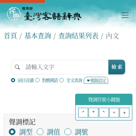
首頁
基本查詢
查詢結果列表
內文
檢 索
詞目音讀
對應國語
全文查詢
進階設定
聲調符號小鍵盤
ˊ
ˇ
ˋ
^
+
聲調標記
調型
調值
調號