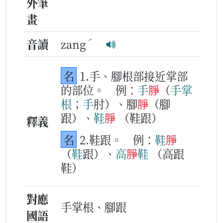
外筆
畫
ˊ
音讀
zang
名
1.手、腳根部接近掌部
的部位。
例：
手
㬹
（
手掌
根
；
手
肘）、腳
㬹
（腳
跟）、
鞋
㬹
（鞋跟）
釋義
名
2.鞋跟。
例：
鞋
㬹
（
鞋
跟）、
高
㬹
鞋
（高跟
鞋）
對應
手掌根、腳跟
國語