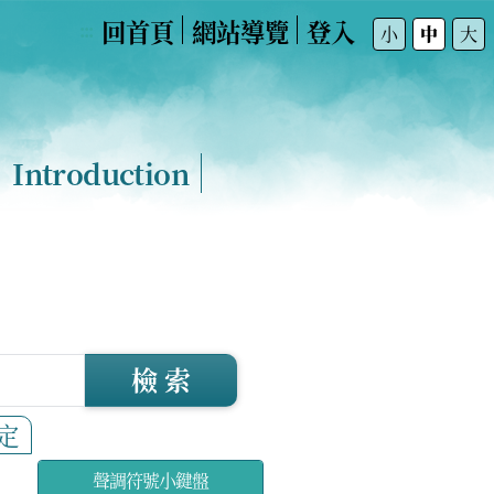
回首頁
網站導覽
登入
:::
小
中
大
Introduction
檢 索
定
聲調符號小鍵盤