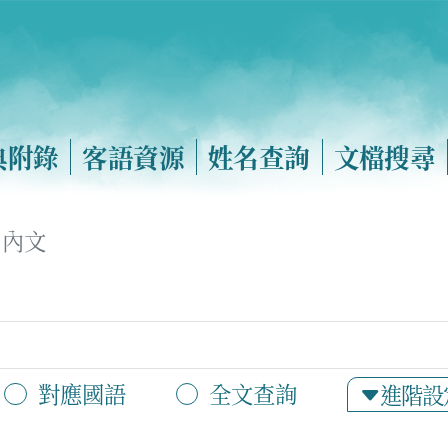
典附錄
客語資源
姓名查詢
文檔搜尋
內文
對應國語
全文查詢
進階設