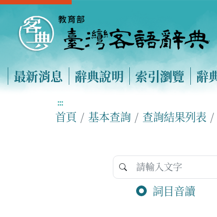
最新消息
辭典說明
索引瀏覽
辭
:::
首頁
基本查詢
查詢結果列表
詞目音讀