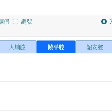
調值
調號
大埔腔
饒平腔
詔安腔