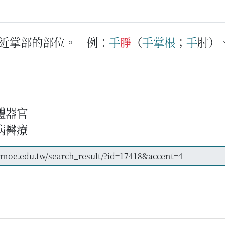
近掌部的部位。
例：
手
㬹
（
手掌
根
；
手
肘）
體器官
病醫療