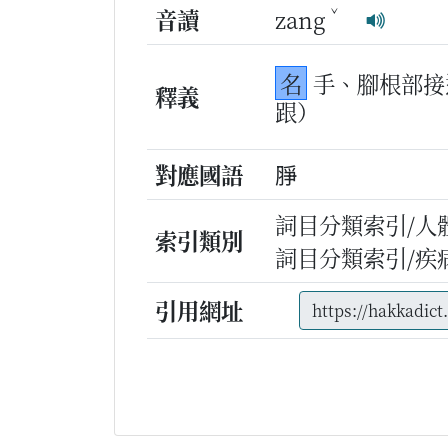
ˇ
音讀
zang
名
手、腳根部接
釋義
跟）
對應國語
㬹
詞目分類索引/人
索引類別
詞目分類索引/疾
引用網址