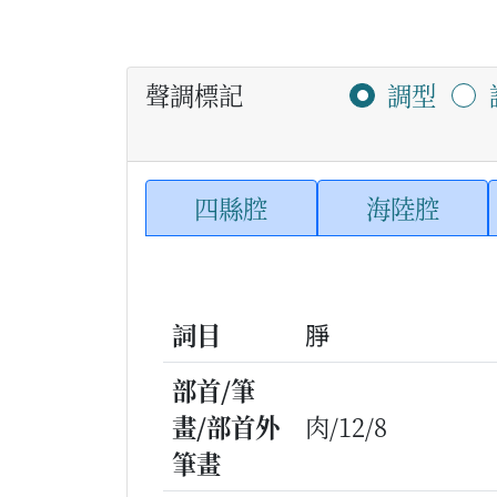
聲調標記
調型
四縣腔
海陸腔
詞目
㬹
部首/筆
畫/部首外
肉/12/8
筆畫