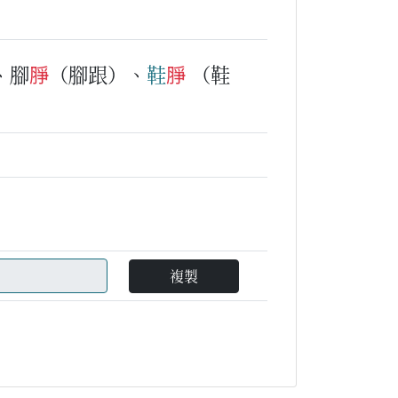
、腳
㬹
（腳跟）、
鞋
㬹
（鞋
複製