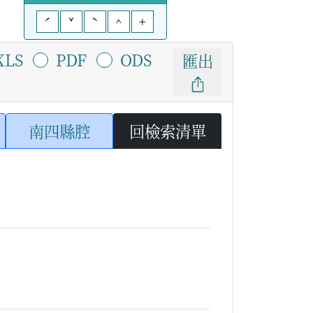
ˊ
ˇ
ˋ
^
+
XLS
PDF
ODS
匯出
南四縣腔
回檢索清單