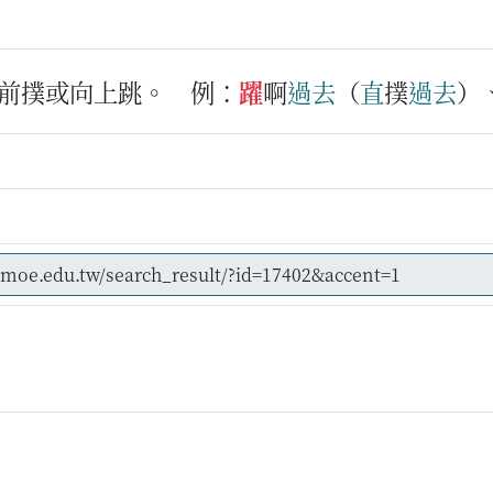
前撲或向上跳。
例：
躍
啊
過去
（
直
撲
過去
）