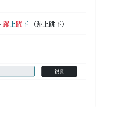
、
躍
上
躍
下
（跳上跳下）
複製