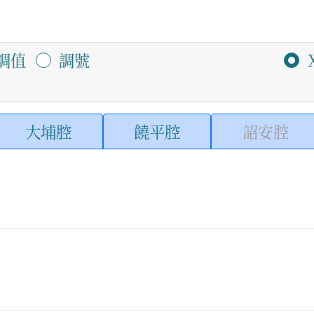
調值
調號
大埔腔
饒平腔
詔安腔