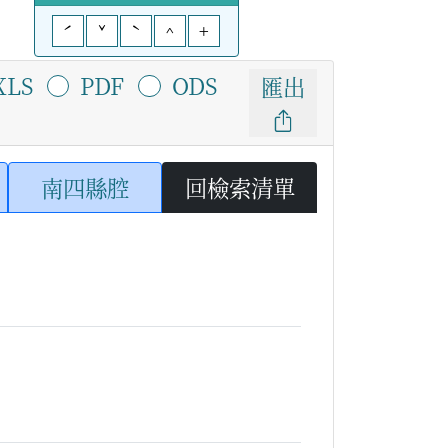
ˊ
ˇ
ˋ
^
+
XLS
PDF
ODS
匯出
南四縣腔
回檢索清單