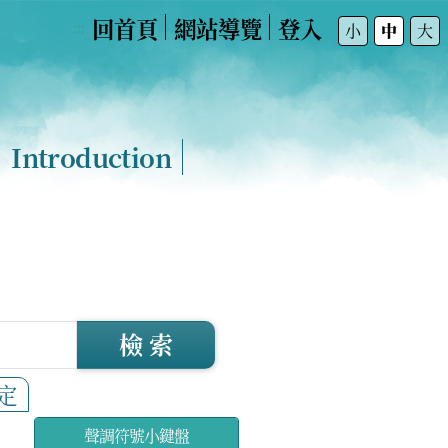
回首頁
網站導覽
登入
:::
小
中
大
Introduction
檢 索
定
聲調符號小鍵盤