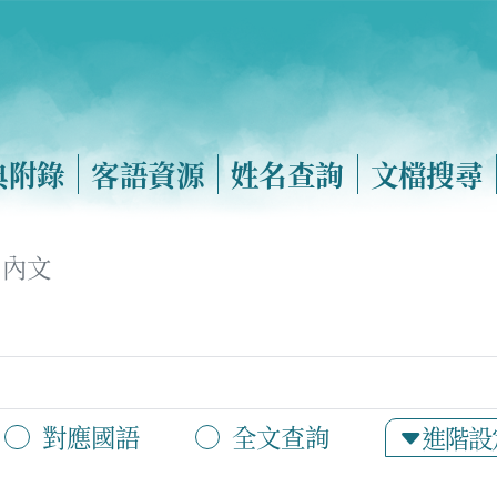
典附錄
客語資源
姓名查詢
文檔搜尋
內文
對應國語
全文查詢
進階設