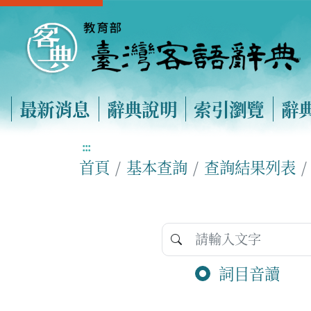
最新消息
辭典說明
索引瀏覽
辭
:::
首頁
基本查詢
查詢結果列表
詞目音讀