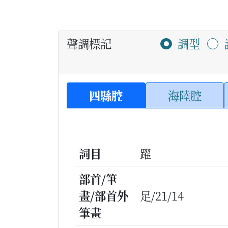
聲調標記
調型
四縣腔
海陸腔
詞目
躍
部首/筆
畫/部首外
足/21/14
筆畫