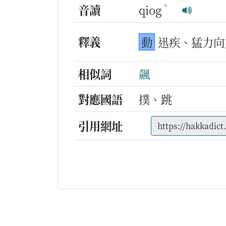
ˋ
音讀
qiog
釋義
動
迅疾、猛力向
相似詞
飆
對應國語
撲、跳
引用網址