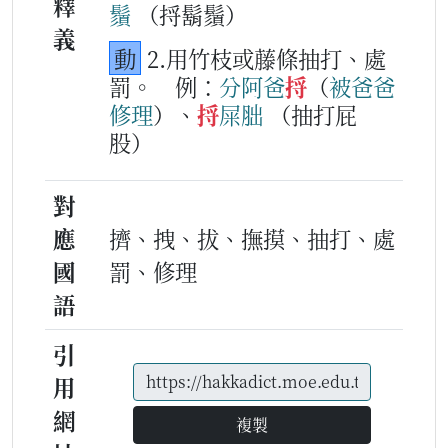
釋
鬚
（捋鬍鬚）
義
動
2.用竹枝或藤條抽打、處
罰。
例：
分
阿爸
捋
（
被
爸
爸
修理
）、
捋
屎胐
（抽打屁
股）
對
應
擠、拽、拔、撫摸、抽打、處
國
罰、修理
語
引
用
網
複製