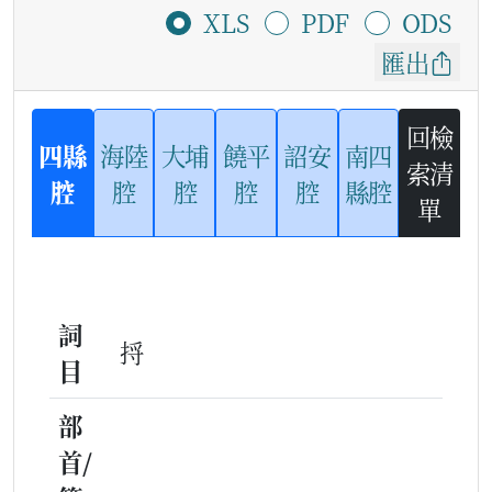
XLS
PDF
ODS
匯出
回檢
四縣
海陸
大埔
饒平
詔安
南四
索清
腔
腔
腔
腔
腔
縣腔
單
詞
捋
目
部
首/