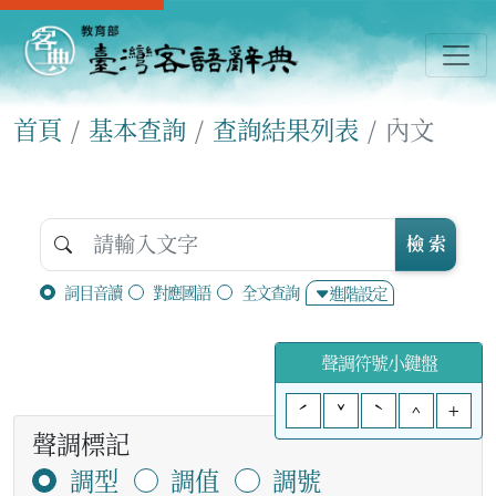
首頁
基本查詢
查詢結果列表
內文
檢 索
詞目音讀
對應國語
全文查詢
進階設定
聲調符號小鍵盤
ˊ
ˇ
ˋ
^
+
聲調標記
調型
調值
調號