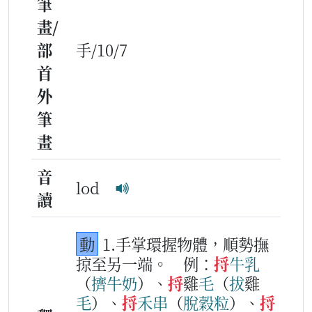
筆
畫/
部
手/10/7
首
外
筆
畫
音
lod
讀
動
1.手掌環握物體，順勢撫
掠至另一端。
例：
捋
牛乳
（
擠
牛
奶
）、
捋
雞
毛
（
拔
雞
毛
）、
捋
禾串
（
脫
穀
粒
）、
捋