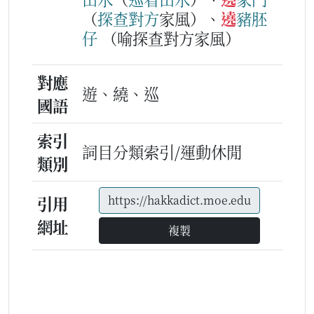
（
探
查
對方
家風）、
遶
豬胚
仔
（喻探查對方家風）
對應
遊、繞、巡
國語
索引
詞目分類索引/運動休閒
類別
引用
網址
複製