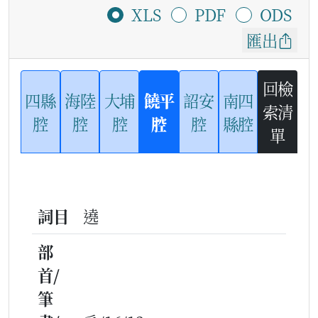
XLS
PDF
ODS
匯出
回檢
四縣
海陸
大埔
饒平
詔安
南四
索清
腔
腔
腔
腔
腔
縣腔
單
詞目
遶
部
首/
筆