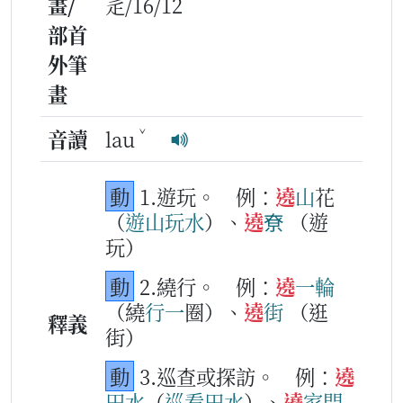
畫/
辵/16/12
部首
外筆
畫
ˇ
音讀
lau
動
1.遊玩。
例：
遶
山
花
（
遊
山
玩
水
）、
遶
尞
（遊
玩）
動
2.繞行。
例：
遶
一
輪
（繞
行
一
圈）、
遶
街
（逛
釋義
街）
動
3.巡查或探訪。
例：
遶
田水
（
巡
看
田水
）、
遶
家門