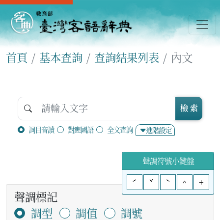
首頁
基本查詢
查詢結果列表
內文
檢 索
詞目音讀
對應國語
全文查詢
進階設定
聲調符號小鍵盤
ˊ
ˇ
ˋ
^
+
聲調標記
調型
調值
調號