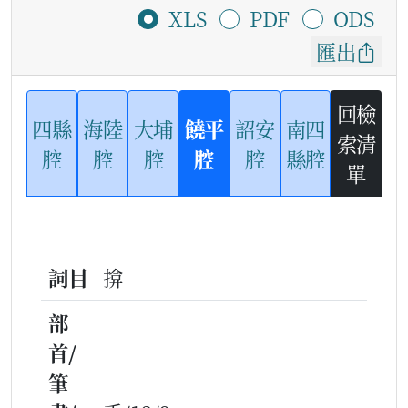
XLS
PDF
ODS
匯出
回檢
四縣
海陸
大埔
饒平
詔安
南四
索清
腔
腔
腔
腔
腔
縣腔
單
詞目
揜
部
首/
筆