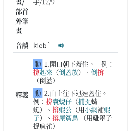
畫/
手/12/9
部首
外筆
畫
ˋ
音讀
kieb
動
1.開口朝下蓋住。
例：
揜
起來
（
倒
蓋
放
）、
倒
揜
（倒蓋）
動
2.由上往下迅速蓋住。
釋義
例：
揜
囊蜺仔
（
捕
捉
蜻
蜓）、
揜
蝦公
（用
小
網
補
蝦
子
）、
揜
屋簷鳥
（用雞罩子
捉麻雀）