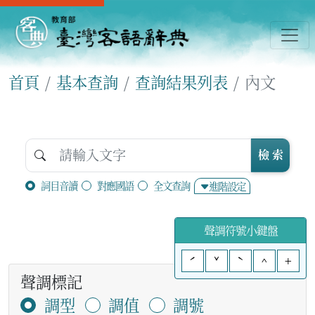
首頁
基本查詢
查詢結果列表
內文
檢 索
詞目音讀
對應國語
全文查詢
進階設定
聲調符號小鍵盤
ˊ
ˇ
ˋ
^
+
聲調標記
調型
調值
調號